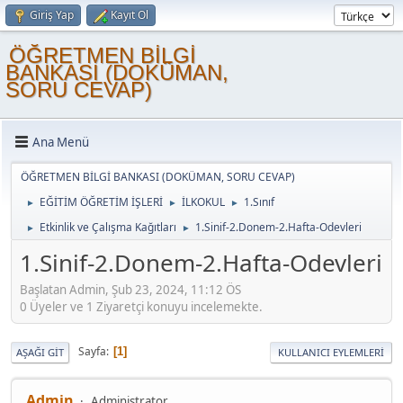
Giriş Yap
Kayıt Ol
ÖĞRETMEN BİLGİ
BANKASI (DOKÜMAN,
SORU CEVAP)
Ana Menü
ÖĞRETMEN BİLGİ BANKASI (DOKÜMAN, SORU CEVAP)
EĞİTİM ÖĞRETİM İŞLERİ
İLKOKUL
1.Sınıf
►
►
►
Etkinlik ve Çalışma Kağıtları
1.Sinif-2.Donem-2.Hafta-Odevleri
►
►
1.Sinif-2.Donem-2.Hafta-Odevleri
Başlatan Admin, Şub 23, 2024, 11:12 ÖS
0 Üyeler ve 1 Ziyaretçi konuyu incelemekte.
Sayfa
1
AŞAĞI GIT
KULLANICI EYLEMLERI
Admin
Administrator