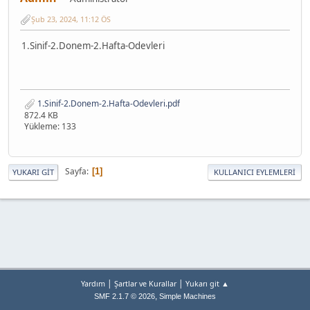
Şub 23, 2024, 11:12 ÖS
1.Sinif-2.Donem-2.Hafta-Odevleri
1.Sinif-2.Donem-2.Hafta-Odevleri.pdf
872.4 KB
Yükleme: 133
Sayfa
1
YUKARI GIT
KULLANICI EYLEMLERI
|
|
Yardım
Şartlar ve Kurallar
Yukarı git ▲
,
SMF 2.1.7 © 2026
Simple Machines