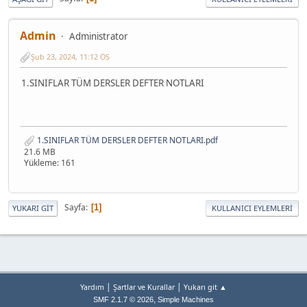
Admin
Administrator
Şub 23, 2024, 11:12 ÖS
1.SINIFLAR TÜM DERSLER DEFTER NOTLARI
1.SINIFLAR TÜM DERSLER DEFTER NOTLARI.pdf
21.6 MB
Yükleme: 161
Sayfa
1
YUKARI GIT
KULLANICI EYLEMLERI
|
|
Yardım
Şartlar ve Kurallar
Yukarı git ▲
,
SMF 2.1.7 © 2026
Simple Machines