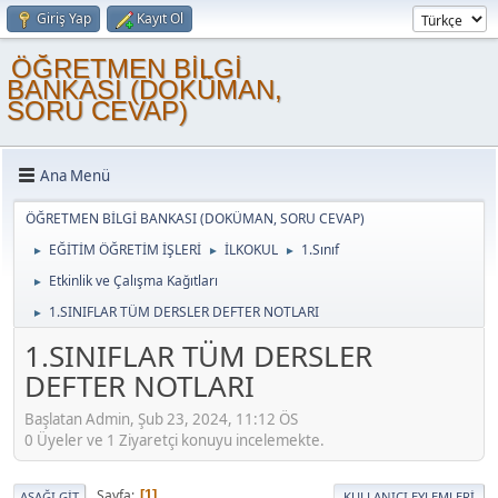
Giriş Yap
Kayıt Ol
ÖĞRETMEN BİLGİ
BANKASI (DOKÜMAN,
SORU CEVAP)
Ana Menü
ÖĞRETMEN BİLGİ BANKASI (DOKÜMAN, SORU CEVAP)
EĞİTİM ÖĞRETİM İŞLERİ
İLKOKUL
1.Sınıf
►
►
►
Etkinlik ve Çalışma Kağıtları
►
1.SINIFLAR TÜM DERSLER DEFTER NOTLARI
►
1.SINIFLAR TÜM DERSLER
DEFTER NOTLARI
Başlatan Admin, Şub 23, 2024, 11:12 ÖS
0 Üyeler ve 1 Ziyaretçi konuyu incelemekte.
Sayfa
1
AŞAĞI GIT
KULLANICI EYLEMLERI