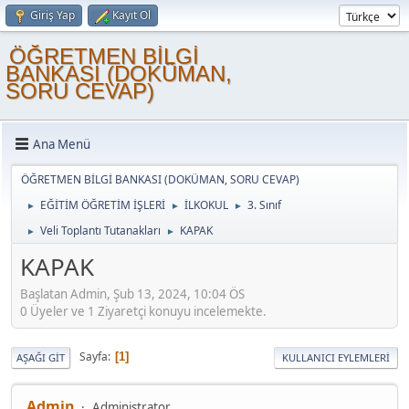
Giriş Yap
Kayıt Ol
ÖĞRETMEN BİLGİ
BANKASI (DOKÜMAN,
SORU CEVAP)
Ana Menü
ÖĞRETMEN BİLGİ BANKASI (DOKÜMAN, SORU CEVAP)
EĞİTİM ÖĞRETİM İŞLERİ
İLKOKUL
3. Sınıf
►
►
►
Veli Toplantı Tutanakları
KAPAK
►
►
KAPAK
Başlatan Admin, Şub 13, 2024, 10:04 ÖS
0 Üyeler ve 1 Ziyaretçi konuyu incelemekte.
Sayfa
1
AŞAĞI GIT
KULLANICI EYLEMLERI
Admin
Administrator