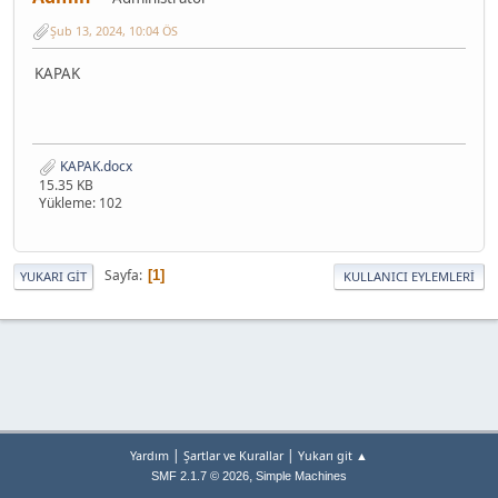
Şub 13, 2024, 10:04 ÖS
KAPAK
KAPAK.docx
15.35 KB
Yükleme: 102
Sayfa
1
YUKARI GIT
KULLANICI EYLEMLERI
|
|
Yardım
Şartlar ve Kurallar
Yukarı git ▲
,
SMF 2.1.7 © 2026
Simple Machines