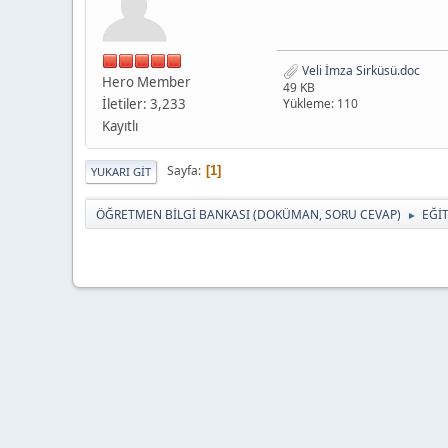
Veli İmza Sirküsü.doc
Hero Member
49 KB
İletiler: 3,233
Yükleme: 110
Kayıtlı
Sayfa
1
YUKARI GIT
ÖĞRETMEN BİLGİ BANKASI (DOKÜMAN, SORU CEVAP)
EĞİ
►