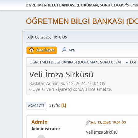
ÖĞRETMEN BİLGİ BANKASI (DOKÜMAN, SORU CEVAP)
forumun
ÖĞRETMEN BİLGİ BANKASI (D
Ağu 06, 2026, 10:18 ÖS
Ana Sayfa
Ara
ÖĞRETMEN BİLGİ BANKASI (DOKÜMAN, SORU CEVAP)
EĞİ
►
Veli İmza Sirküsü
Başlatan Admin, Şub 13, 2024, 10:04 ÖS
0 Üyeler ve 1 Ziyaretçi konuyu incelemekte.
Sayfa
1
AŞAĞI GIT
Admin
Şub 13, 2024, 10:04 ÖS
Administrator
Veli İmza Sirküsü