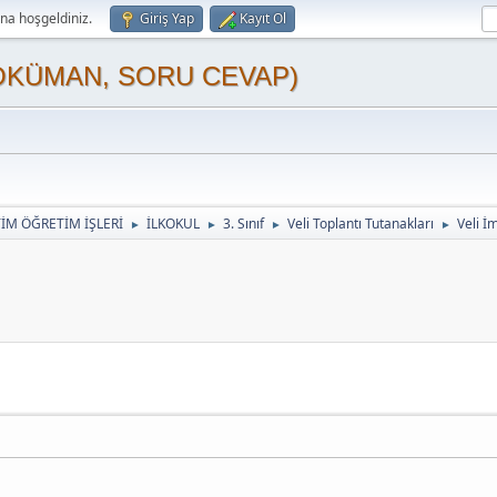
a hoşgeldiniz.
Giriş Yap
Kayıt Ol
OKÜMAN, SORU CEVAP)
TİM ÖĞRETİM İŞLERİ
İLKOKUL
3. Sınıf
Veli Toplantı Tutanakları
Veli İ
►
►
►
►