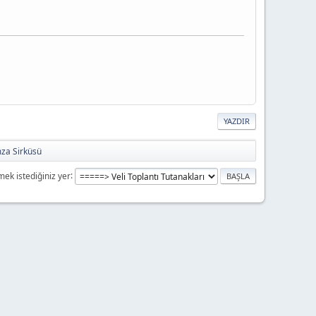
YAZDIR
mza Sirküsü
mek istediğiniz yer