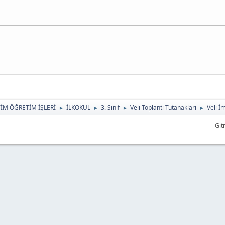
TİM ÖĞRETİM İŞLERİ
İLKOKUL
3. Sınıf
Veli Toplantı Tutanakları
Veli İ
►
►
►
►
Git