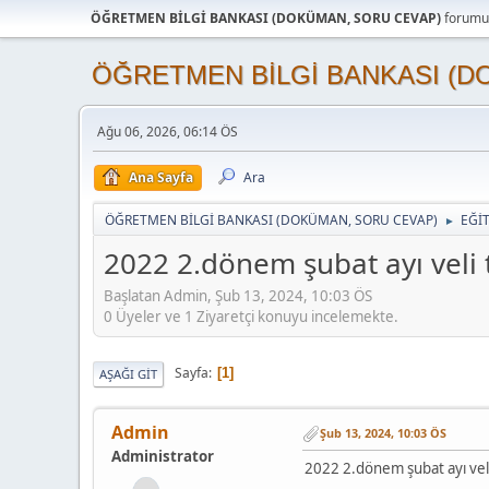
ÖĞRETMEN BİLGİ BANKASI (DOKÜMAN, SORU CEVAP)
forumun
ÖĞRETMEN BİLGİ BANKASI (D
Ağu 06, 2026, 06:14 ÖS
Ana Sayfa
Ara
ÖĞRETMEN BİLGİ BANKASI (DOKÜMAN, SORU CEVAP)
EĞİ
►
2022 2.dönem şubat ayı veli 
Başlatan Admin, Şub 13, 2024, 10:03 ÖS
0 Üyeler ve 1 Ziyaretçi konuyu incelemekte.
Sayfa
1
AŞAĞI GIT
Admin
Şub 13, 2024, 10:03 ÖS
Administrator
2022 2.dönem şubat ayı veli