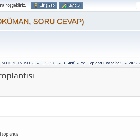
a hoşgeldiniz.
Giriş Yap
Kayıt Ol
OKÜMAN, SORU CEVAP)
TİM ÖĞRETİM İŞLERİ
İLKOKUL
3. Sınıf
Veli Toplantı Tutanakları
2022 2
►
►
►
►
toplantısı
 toplantısı