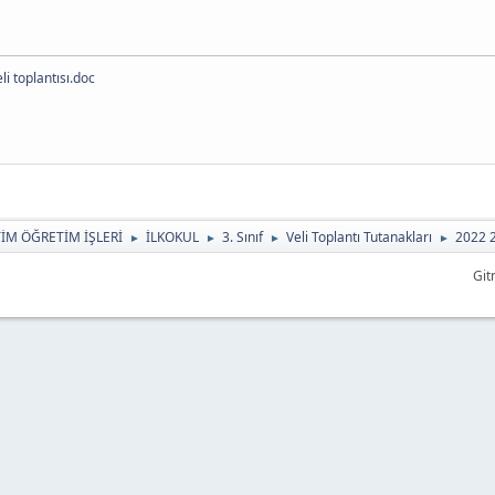
i toplantısı.doc
TİM ÖĞRETİM İŞLERİ
İLKOKUL
3. Sınıf
Veli Toplantı Tutanakları
2022 2
►
►
►
►
Git