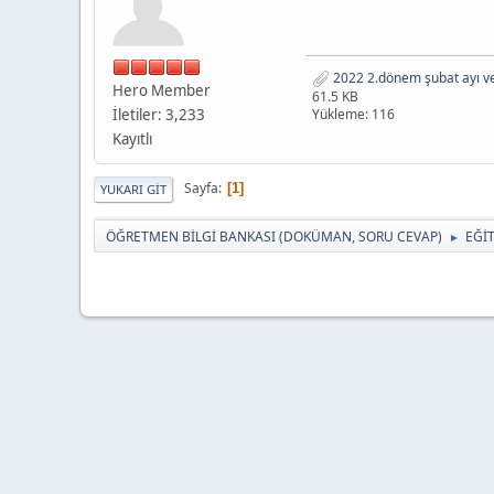
2022 2.dönem şubat ayı vel
Hero Member
61.5 KB
İletiler: 3,233
Yükleme: 116
Kayıtlı
Sayfa
1
YUKARI GIT
ÖĞRETMEN BİLGİ BANKASI (DOKÜMAN, SORU CEVAP)
EĞİ
►