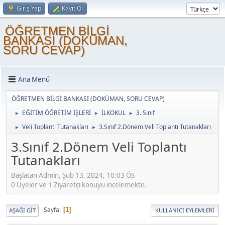
Giriş Yap
Kayıt Ol
ÖĞRETMEN BİLGİ
BANKASI (DOKÜMAN,
SORU CEVAP)
Ana Menü
ÖĞRETMEN BİLGİ BANKASI (DOKÜMAN, SORU CEVAP)
EĞİTİM ÖĞRETİM İŞLERİ
İLKOKUL
3. Sınıf
►
►
►
Veli Toplantı Tutanakları
3.Sınıf 2.Dönem Veli Toplantı Tutanakları
►
►
3.Sınıf 2.Dönem Veli Toplantı
Tutanakları
Başlatan Admin, Şub 13, 2024, 10:03 ÖS
0 Üyeler ve 1 Ziyaretçi konuyu incelemekte.
Sayfa
1
AŞAĞI GIT
KULLANICI EYLEMLERI