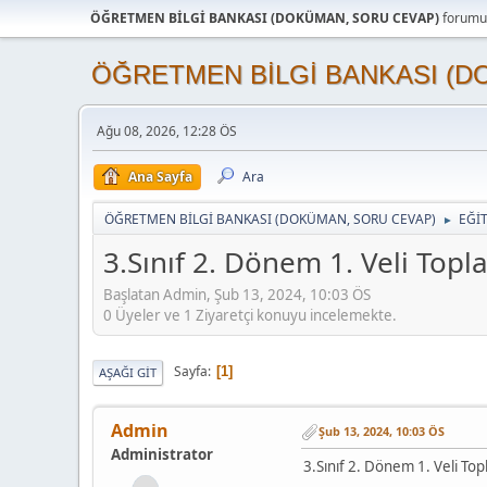
ÖĞRETMEN BİLGİ BANKASI (DOKÜMAN, SORU CEVAP)
forumun
ÖĞRETMEN BİLGİ BANKASI (D
Ağu 08, 2026, 12:28 ÖS
Ana Sayfa
Ara
ÖĞRETMEN BİLGİ BANKASI (DOKÜMAN, SORU CEVAP)
EĞİ
►
3.Sınıf 2. Dönem 1. Veli Topl
Başlatan Admin, Şub 13, 2024, 10:03 ÖS
0 Üyeler ve 1 Ziyaretçi konuyu incelemekte.
Sayfa
1
AŞAĞI GIT
Admin
Şub 13, 2024, 10:03 ÖS
Administrator
3.Sınıf 2. Dönem 1. Veli Top