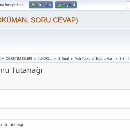
a hoşgeldiniz.
Giriş Yap
Kayıt Ol
OKÜMAN, SORU CEVAP)
TİM ÖĞRETİM İŞLERİ
İLKOKUL
3. Sınıf
Veli Toplantı Tutanakları
3.Sını
►
►
►
►
antı Tutanağı
lantı Tutanağı