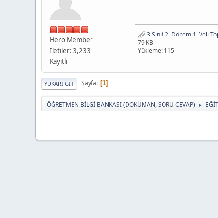
3.Sınıf 2. Dönem 1. Veli To
Hero Member
79 KB
İletiler: 3,233
Yükleme: 115
Kayıtlı
Sayfa
1
YUKARI GIT
ÖĞRETMEN BİLGİ BANKASI (DOKÜMAN, SORU CEVAP)
EĞİ
►