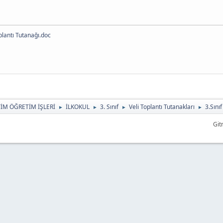
plantı Tutanağı.doc
TİM ÖĞRETİM İŞLERİ
İLKOKUL
3. Sınıf
Veli Toplantı Tutanakları
3.Sını
►
►
►
►
Git