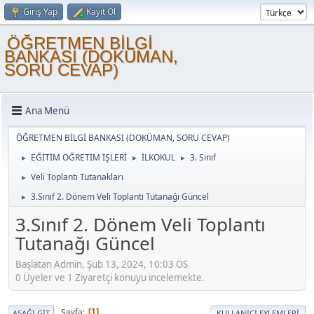
Giriş Yap
Kayıt Ol
ÖĞRETMEN BİLGİ
BANKASI (DOKÜMAN,
SORU CEVAP)
Ana Menü
ÖĞRETMEN BİLGİ BANKASI (DOKÜMAN, SORU CEVAP)
EĞİTİM ÖĞRETİM İŞLERİ
İLKOKUL
3. Sınıf
►
►
►
Veli Toplantı Tutanakları
►
3.Sınıf 2. Dönem Veli Toplantı Tutanağı Güncel
►
3.Sınıf 2. Dönem Veli Toplantı
Tutanağı Güncel
Başlatan Admin, Şub 13, 2024, 10:03 ÖS
0 Üyeler ve 1 Ziyaretçi konuyu incelemekte.
Sayfa
1
AŞAĞI GIT
KULLANICI EYLEMLERI