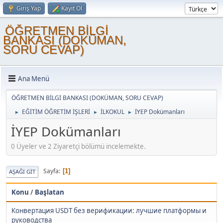
Giriş Yap
Kayıt Ol
ÖĞRETMEN BİLGİ
BANKASI (DOKÜMAN,
SORU CEVAP)
Ana Menü
ÖĞRETMEN BİLGİ BANKASI (DOKÜMAN, SORU CEVAP)
EĞİTİM ÖĞRETİM İŞLERİ
İLKOKUL
İYEP Dokümanları
►
►
►
İYEP Dokümanları
0 Üyeler ve 2 Ziyaretçi bölümü incelemekte.
Sayfa
1
AŞAĞI GIT
Konu
/
Başlatan
Конвертация USDT без верификации: лучшие платформы и
руководства