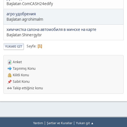
Başlatan ComCASH24edify
агро удобрения
Başlatan agrohimalm
химчистка салона автомобиля в минске на карте
Başlatan Shinergylsr
Sayfa
1
YUKARI GIT
Anket
Taşınmış Konu
Kilitli Konu
Sabit Konu
Takip ettiğiniz konu
|
|
Yardım
Şartlar ve Kurallar
Yukarı git ▲