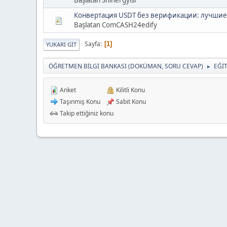
Конвертация USDT без верификации: лучшие
Başlatan ComCASH24edify
Sayfa
1
YUKARI GIT
ÖĞRETMEN BİLGİ BANKASI (DOKÜMAN, SORU CEVAP)
EĞİ
►
Anket
Kilitli Konu
Taşınmış Konu
Sabit Konu
Takip ettiğiniz konu