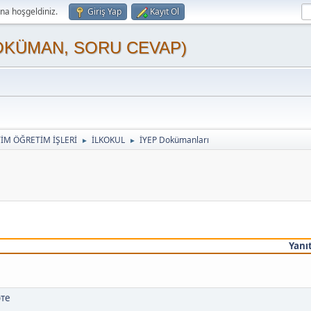
a hoşgeldiniz.
Giriş Yap
Kayıt Ol
OKÜMAN, SORU CEVAP)
TİM ÖĞRETİM İŞLERİ
İLKOKUL
İYEP Dokümanları
►
►
Yanı
рте