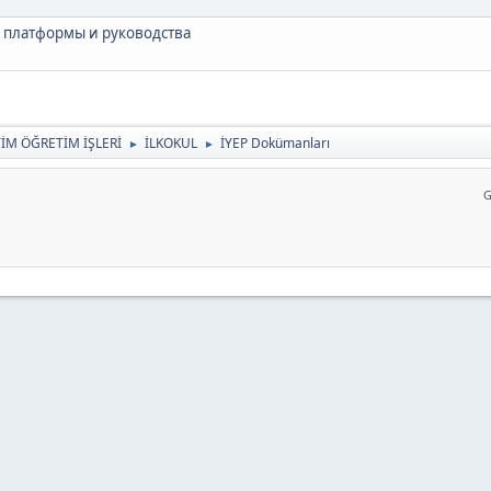
 платформы и руководства
TİM ÖĞRETİM İŞLERİ
İLKOKUL
İYEP Dokümanları
►
►
G