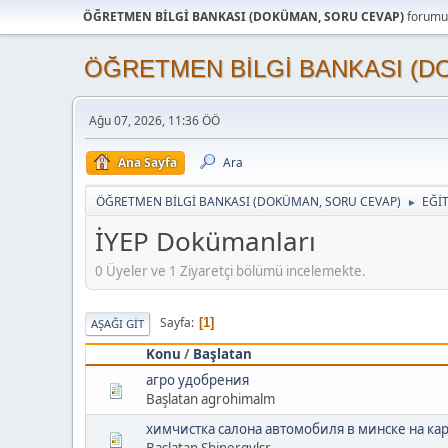
ÖĞRETMEN BİLGİ BANKASI (DOKÜMAN, SORU CEVAP)
forumun
ÖĞRETMEN BİLGİ BANKASI (D
Ağu 07, 2026, 11:36 ÖÖ
Ana Sayfa
Ara
ÖĞRETMEN BİLGİ BANKASI (DOKÜMAN, SORU CEVAP)
EĞİ
►
İYEP Dokümanları
0 Üyeler ve 1 Ziyaretçi bölümü incelemekte.
Sayfa
1
AŞAĞI GIT
Konu
/
Başlatan
агро удобрения
Başlatan agrohimalm
химчистка салона автомобиля в минске на ка
Başlatan Shinergylsr