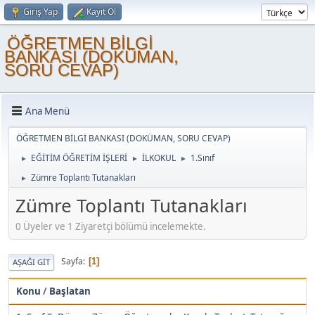
Giriş Yap
Kayıt Ol
ÖĞRETMEN BİLGİ
BANKASI (DOKÜMAN,
SORU CEVAP)
Ana Menü
ÖĞRETMEN BİLGİ BANKASI (DOKÜMAN, SORU CEVAP)
EĞİTİM ÖĞRETİM İŞLERİ
İLKOKUL
1.Sınıf
►
►
►
Zümre Toplantı Tutanakları
►
Zümre Toplantı Tutanakları
0 Üyeler ve 1 Ziyaretçi bölümü incelemekte.
Sayfa
1
AŞAĞI GIT
Konu
/
Başlatan