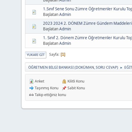
1.Sınıf Sene Sonu Zümre Öğretmenler Kurulu Top
Başlatan
Admin
2023 2024 2. DÖNEM Zümre Gündem Maddeleri
Başlatan
Admin
1. Sınıf 2. Dönem Zümre Öğretmenler Kurulu Topl
Başlatan
Admin
Sayfa
1
YUKARI GIT
ÖĞRETMEN BİLGİ BANKASI (DOKÜMAN, SORU CEVAP)
EĞİ
►
Anket
Kilitli Konu
Taşınmış Konu
Sabit Konu
Takip ettiğiniz konu