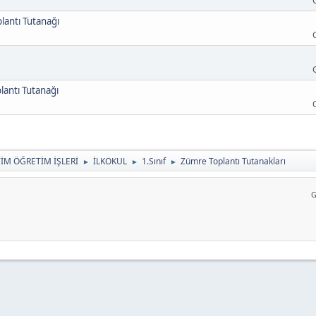
lantı Tutanağı
antı Tutanağı
TİM ÖĞRETİM İŞLERİ
İLKOKUL
1.Sınıf
Zümre Toplantı Tutanakları
►
►
►
G