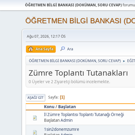
ÖĞRETMEN BİLGİ BANKASI (DOKÜMAN, SORU CEVAP)
forumun
ÖĞRETMEN BİLGİ BANKASI (D
Ağu 07, 2026, 12:17 ÖS
Ana Sayfa
Ara
ÖĞRETMEN BİLGİ BANKASI (DOKÜMAN, SORU CEVAP)
EĞİ
►
Zümre Toplantı Tutanakları
0 Üyeler ve 2 Ziyaretçi bölümü incelemekte.
Sayfa
1
AŞAĞI GIT
Konu
/
Başlatan
İl Zümre Toplantısı Toplantı Tutanağı Örneği
Başlatan
Admin
1sin2donemzumre
Başlatan
Admin