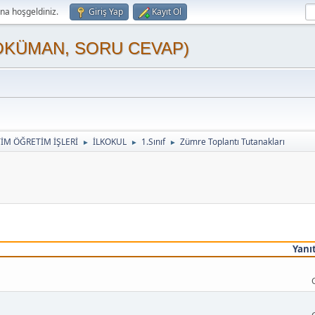
a hoşgeldiniz.
Giriş Yap
Kayıt Ol
OKÜMAN, SORU CEVAP)
TİM ÖĞRETİM İŞLERİ
İLKOKUL
1.Sınıf
Zümre Toplantı Tutanakları
►
►
►
Yanı