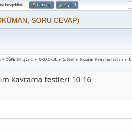
a hoşgeldiniz.
Giriş Yap
Kayıt Ol
OKÜMAN, SORU CEVAP)
TİM ÖĞRETİM İŞLERİ
ORTAOKUL
5. Sınıf
Kazanım Kavrama Testleri
D
►
►
►
►
ım kavrama testleri 10 16