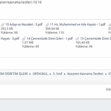
nım kavrama testleri 10 16
10 Adap ve Nezaket - 3.pdf
11 Hz. Muhammed ve Aile Hayatı - 1.pdf
355.5 KB
356.94 KB
3
Yükleme: 98
Yükleme: 110
Y
ayatı - 3.pdf
14 Çevremizde Dinin İzleri - 1.pdf
15 Çevremizde Dinin İz
1.07 MB
165.44 KB
Yükleme: 99
Yükleme: 96
TİM ÖĞRETİM İŞLERİ
ORTAOKUL
5. Sınıf
Kazanım Kavrama Testleri
D
►
►
►
►
Git