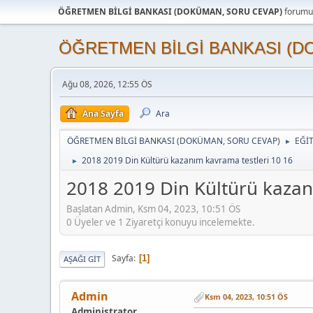
ÖĞRETMEN BİLGİ BANKASI (DOKÜMAN, SORU CEVAP)
forumun
ÖĞRETMEN BİLGİ BANKASI (D
Ağu 08, 2026, 12:55 ÖS
Ana Sayfa
Ara
ÖĞRETMEN BİLGİ BANKASI (DOKÜMAN, SORU CEVAP)
EĞİ
►
2018 2019 Din Kültürü kazanım kavrama testleri 10 16
►
2018 2019 Din Kültürü kazan
Başlatan Admin, Ksm 04, 2023, 10:51 ÖS
0 Üyeler ve 1 Ziyaretçi konuyu incelemekte.
Sayfa
1
AŞAĞI GIT
Admin
Ksm 04, 2023, 10:51 ÖS
Administrator