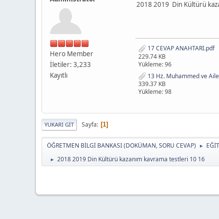
2018 2019 Din Kültürü kaza
17 CEVAP ANAHTARI.pdf
Hero Member
229.74 KB
İletiler: 3,233
Yükleme: 96
Kayıtlı
13 Hz. Muhammed ve Aile H
339.37 KB
Yükleme: 98
Sayfa
1
YUKARI GIT
ÖĞRETMEN BİLGİ BANKASI (DOKÜMAN, SORU CEVAP)
EĞİ
►
2018 2019 Din Kültürü kazanım kavrama testleri 10 16
►