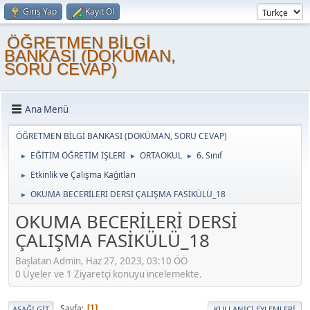
Giriş Yap
Kayıt Ol
ÖĞRETMEN BİLGİ
BANKASI (DOKÜMAN,
SORU CEVAP)
Ana Menü
ÖĞRETMEN BİLGİ BANKASI (DOKÜMAN, SORU CEVAP)
EĞİTİM ÖĞRETİM İŞLERİ
ORTAOKUL
6. Sınıf
►
►
►
Etkinlik ve Çalışma Kağıtları
►
OKUMA BECERİLERİ DERSİ ÇALIŞMA FASİKÜLÜ_18
►
OKUMA BECERİLERİ DERSİ
ÇALIŞMA FASİKÜLÜ_18
Başlatan Admin, Haz 27, 2023, 03:10 ÖÖ
0 Üyeler ve 1 Ziyaretçi konuyu incelemekte.
Sayfa
1
AŞAĞI GIT
KULLANICI EYLEMLERI