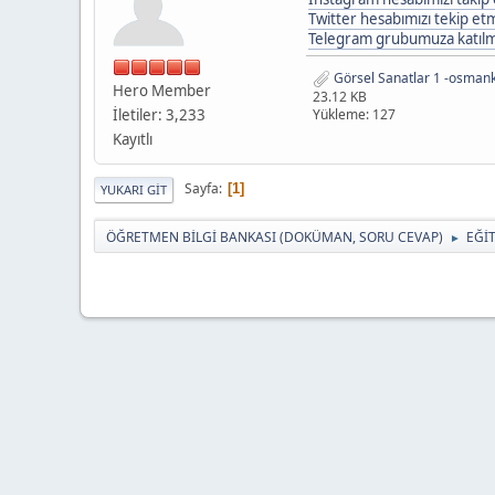
Twitter hesabımızı tekip etme
Telegram grubumuza katılmak
Görsel Sanatlar 1 -osman
Hero Member
23.12 KB
İletiler: 3,233
Yükleme: 127
Kayıtlı
Sayfa
1
YUKARI GIT
ÖĞRETMEN BİLGİ BANKASI (DOKÜMAN, SORU CEVAP)
EĞİ
►