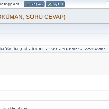
a hoşgeldiniz.
Giriş Yap
Kayıt Ol
OKÜMAN, SORU CEVAP)
TİM ÖĞRETİM İŞLERİ
İLKOKUL
1.Sınıf
Yıllık Planlar
Görsel Sanatlar
►
►
►
►
tmek için tıklayınız