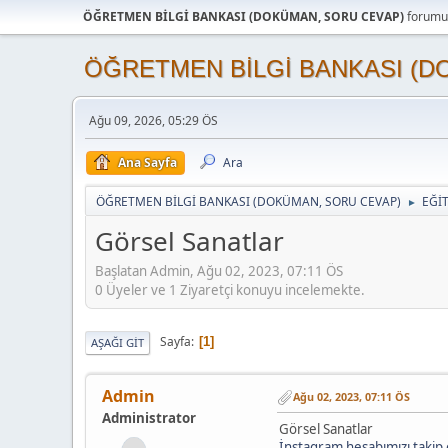
ÖĞRETMEN BİLGİ BANKASI (DOKÜMAN, SORU CEVAP)
forumun
ÖĞRETMEN BİLGİ BANKASI (D
Ağu 09, 2026, 05:29 ÖS
Ana Sayfa
Ara
ÖĞRETMEN BİLGİ BANKASI (DOKÜMAN, SORU CEVAP)
EĞİ
►
Görsel Sanatlar
Başlatan Admin, Ağu 02, 2023, 07:11 ÖS
0 Üyeler ve 1 Ziyaretçi konuyu incelemekte.
Sayfa
1
AŞAĞI GIT
Admin
Ağu 02, 2023, 07:11 ÖS
Administrator
Görsel Sanatlar
İnstagram hesabımızı takip e