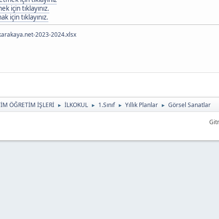
k için tıklayınız.
 için tıklayınız.
karakaya.net-2023-2024.xlsx
TİM ÖĞRETİM İŞLERİ
İLKOKUL
1.Sınıf
Yıllık Planlar
Görsel Sanatlar
►
►
►
►
Git