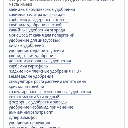
Честь имею!
калийные комплексные удобрения
калиевая селитра для рассады
карбамид для деревьев осенью
клубника удобрения весной
калийные удобрения огорода
монофосфат калия для пеларгоний
удобрение для цитрусовых
кислые удобрения
удобрения садовой клубники
хлорид калия удобрение
делают минеральные удобрения
карбамид картофель
жидкие комплексные удобрения 11 37
земледелие удобрение
стимуляторы роста растений купить цена
кристалон голубой
гранулированные минеральные удобрения
нитрат магния 6 ти водный
фосфорные удобрения рассады
удобрение карбамид применение
аммиачная селитра опт
супер аммофос
удобрения продукция
азотные удобрения аммиак