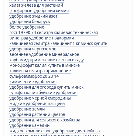
хелат железа для растений
фосфорные удобрения химия
удобрение жидкий азот
удобрения беларусь
белое удобрение
гост 19790 74 селитра калиевая техническая
виноград удобрение подкормки
кальциевая селитра кальцинит 1 кг минск купить
удобрения черноземов
весеннее удобрение минеральное
карбамид применение осенью в саду
монофосфат калия купить в минске
калиевая селитра применение
сульфоаммофос 20 20 14
химические удобрения
удобрения для огорода купить минск
сульфат калия буйские удобрения
удобрение черной смородины
жидкие удобрения кас цена
удобрение земли
удобрения растений цветов
удобрения для сельского хозяйства
удобрение камелии
жидкое комплексное удобрение для хвойных