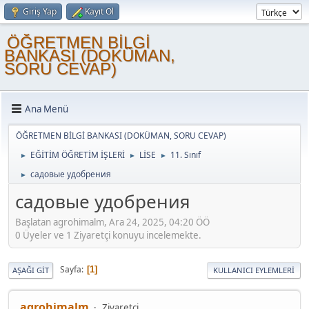
Giriş Yap
Kayıt Ol
ÖĞRETMEN BİLGİ
BANKASI (DOKÜMAN,
SORU CEVAP)
Ana Menü
ÖĞRETMEN BİLGİ BANKASI (DOKÜMAN, SORU CEVAP)
EĞİTİM ÖĞRETİM İŞLERİ
LİSE
11. Sınıf
►
►
►
садовые удобрения
►
садовые удобрения
Başlatan agrohimalm, Ara 24, 2025, 04:20 ÖÖ
0 Üyeler ve 1 Ziyaretçi konuyu incelemekte.
Sayfa
1
AŞAĞI GIT
KULLANICI EYLEMLERI
agrohimalm
Ziyaretçi