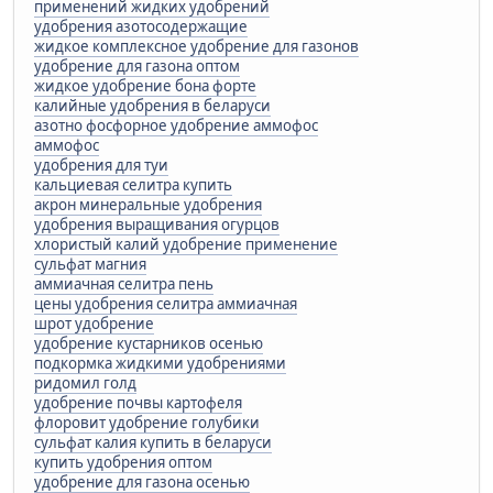
применений жидких удобрений
удобрения азотосодержащие
жидкое комплексное удобрение для газонов
удобрение для газона оптом
жидкое удобрение бона форте
калийные удобрения в беларуси
азотно фосфорное удобрение аммофос
аммофос
удобрения для туи
кальциевая селитра купить
акрон минеральные удобрения
удобрения выращивания огурцов
хлористый калий удобрение применение
сульфат магния
аммиачная селитра пень
цены удобрения селитра аммиачная
шрот удобрение
удобрение кустарников осенью
подкормка жидкими удобрениями
ридомил голд
удобрение почвы картофеля
флоровит удобрение голубики
сульфат калия купить в беларуси
купить удобрения оптом
удобрение для газона осенью