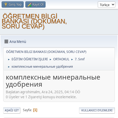
Giriş Yap
Kayıt Ol
ÖĞRETMEN BİLGİ
BANKASI (DOKÜMAN,
SORU CEVAP)
Ana Menü
ÖĞRETMEN BİLGİ BANKASI (DOKÜMAN, SORU CEVAP)
EĞİTİM ÖĞRETİM İŞLERİ
ORTAOKUL
7. Sınıf
►
►
►
комплексные минеральные удобрения
►
комплексные минеральные
удобрения
Başlatan agrohimalm, Ara 24, 2025, 04:14 ÖÖ
0 Üyeler ve 1 Ziyaretçi konuyu incelemekte.
Sayfa
1
AŞAĞI GIT
KULLANICI EYLEMLERI