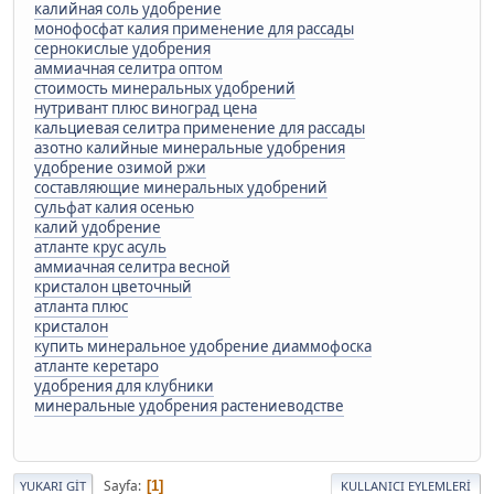
калийная соль удобрение
монофосфат калия применение для рассады
сернокислые удобрения
аммиачная селитра оптом
стоимость минеральных удобрений
нутривант плюс виноград цена
кальциевая селитра применение для рассады
азотно калийные минеральные удобрения
удобрение озимой ржи
составляющие минеральных удобрений
сульфат калия осенью
калий удобрение
атланте крус асуль
аммиачная селитра весной
кристалон цветочный
атланта плюс
кристалон
купить минеральное удобрение диаммофоска
атланте керетаро
удобрения для клубники
минеральные удобрения растениеводстве
Sayfa
1
YUKARI GIT
KULLANICI EYLEMLERI