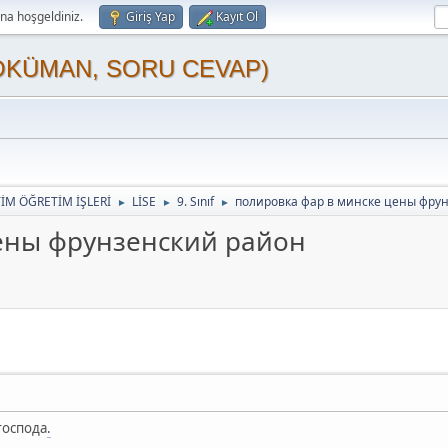
a hoşgeldiniz.
Giriş Yap
Kayıt Ol
OKÜMAN, SORU CEVAP)
TİM ÖĞRETİM İŞLERİ
LİSE
9. Sınıf
полировка фар в минске цены фру
►
►
►
ены фрунзенский район
господа
.