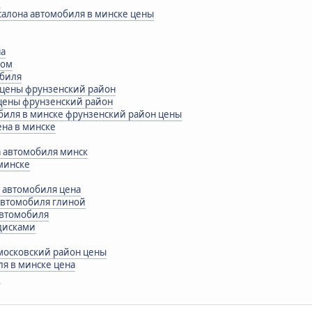
и
 салона автомобиля в минске цены
на
ром
обиля
 цены фрунзенский район
 цены фрунзенский район
биля в минске фрунзенский район цены
на в минске
а автомобиля минск
 минске
а автомобиля цена
 автомобиля глиной
автомобиля
дисками
московский район цены
я в минске цена
и