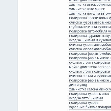
химчистка автомобиля м
химчистка авто минск
химчистка потолка автом
полировка пластиковых 
очистка кузова авто минс
глубокая очистка кузова
полировка автомобиля м
полировка царапин на ку
уход за шинами и кузово
очистка кузова автомобил
очистка кузова автомоби
полировка фар автомоби
полировка фар в минске 
сколько стоит полировка
мойка двигателя легково
сколько стоит полировка
очистка стекла и кузова 
полировка фар в минске
диски уход
химчистка салона минск 
полировка кузова минск
уход за авто шинами
полировка кузова
удаление битума полиро