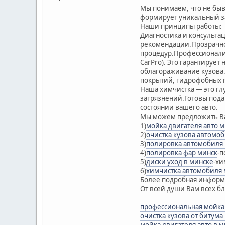
Мы понимаем, что не быв
формирует уникальный за
Наши принципы работы:
Диагностика и консульта
рекомендации.Прозрачнос
процедур.Профессионализ
CarPro). Это гарантирует
облагораживание кузова.
покрытий, гидрофобных п
Наша химчистка — это гл
загрязнений.Готовы пода
состоянии вашего авто.
Мы можем предложить В
1)
мойка двигателя авто 
2)
очистка кузова автомо
3)
полировка автомобиля
4)
полировка фар минск
-п
5)
диски уход в минске
-хи
6)
химчистка автомобиля 
Более подробная инфор
От всей души Вам всех бл
профессиональная мойка 
очистка кузова от битум
мойка двигателя авто в 