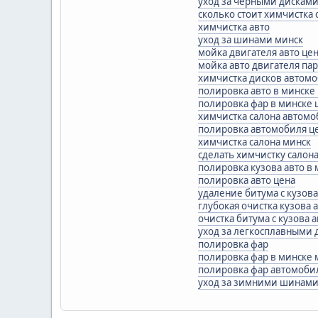
уход за черными дискам
сколько стоит химчистка
химчистка авто
уход за шинами минск
мойка двигателя авто це
мойка авто двигателя па
химчистка дисков автом
полировка авто в минске
полировка фар в минске
химчистка салона автомо
полировка автомобиля це
химчистка салона минск
сделать химчистку салон
полировка кузова авто в
полировка авто цена
удаление битума с кузов
глубокая очистка кузова
очистка битума с кузова 
уход за легкосплавными 
полировка фар
полировка фар в минске 
полировка фар автомобил
уход за зимними шинам