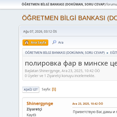
ÖĞRETMEN BİLGİ BANKASI (DOKÜMAN, SORU CEVAP)
forumun
ÖĞRETMEN BİLGİ BANKASI (D
Ağu 07, 2026, 03:12 ÖS
Ana Sayfa
Ara
ÖĞRETMEN BİLGİ BANKASI (DOKÜMAN, SORU CEVAP)
EĞİ
►
полировка фар в минске ц
Başlatan Shinergynge, Ara 23, 2025, 10:42 ÖÖ
0 Üyeler ve 1 Ziyaretçi konuyu incelemekte.
Sayfa
1
AŞAĞI GIT
Shinergynge
Ara 23, 2025, 10:42 ÖÖ
Ziyaretçi
Приветствую Вас дамы и 
Kayıtlı