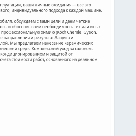
сплуатации, ваши личные ожидания — всё это
ивого, индивидуального подхода к каждой машине.
обиля, обсуждаем с вами цели и даем четкие
просы и обосновываем необходимость тех или иных
и профессиональную химию (Koch Chemie, Gyeon,
ые направления и результат:Защита и
 слой. Мы предлагаем нанесение керамических
внешней среды.Комплексный уход за салоном.
им кондиционированием и защитой от
чета стоимости работ, основанного на реальном