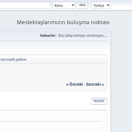
Meslektaşlarımızın buluşma noktası
Haberler:
Bizi takip etmeyi unutmayın....
нзенский район
« Önceki
-
Sonraki »
YAZDIR