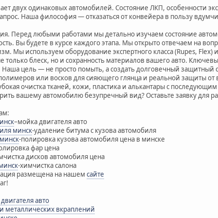
ает двух одинаковых автомобилей. Состояние ЛКП, особенности эк
прос. Наша философия — отказаться от конвейера в пользу вдумч
ция. Перед любыми работами мы детально изучаем состояние автом
ть. Вы будете в курсе каждого этапа. Мы открыто отвечаем на во
м. Мы используем оборудование экспертного класса (Rupes, Flex) 
 не только блеск, но и сохранность материалов вашего авто. Ключев
 Наша цель — не просто помыть, а создать долговечный защитный
олимеров или восков для сияющего глянца и реальной защиты от 
убокая очистка тканей, кожи, пластика и алькантары с последующ
рить вашему автомобилю безупречный вид? Оставьте заявку для рас
ам:
минск
–мойка двигателя авто
биля минск
-удаление битума с кузова автомобиля
 минск
-полировка кузова автомобиля цена в минске
олировка фар цена
мчистка дисков автомобиля цена
минск
-химчистка салона
мация размещена на нашем
сайте
аг!
двигателя авто
а и металлических вкраплений
минске