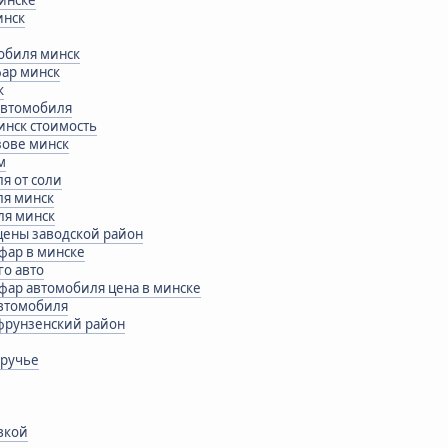
инск
обиля минск
фар минск
к
 автомобиля
инск стоимость
зове минск
м
я от соли
ля минск
ля минск
цены заводской район
 фар в минске
го авто
 фар автомобиля цена в минске
автомобиля
 фрунзенский район
уручье
вкой