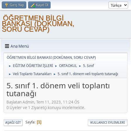
Giriş Yap
Kayıt Ol
ÖĞRETMEN BİLGİ
BANKASI (DOKÜMAN,
SORU CEVAP)
Ana Menü
ÖĞRETMEN BİLGİ BANKASI (DOKÜMAN, SORU CEVAP)
EĞİTİM ÖĞRETİM İŞLERİ
ORTAOKUL
5. Sınıf
►
►
►
Veli Toplantı Tutanakları
5. sınıf 1. dönem veli toplantı tutanağı
►
►
5. sınıf 1. dönem veli toplantı
tutanağı
Başlatan Admin, Tem 11, 2023, 11:24 ÖS
0 Üyeler ve 1 Ziyaretçi konuyu incelemekte.
Sayfa
1
AŞAĞI GIT
KULLANICI EYLEMLERI