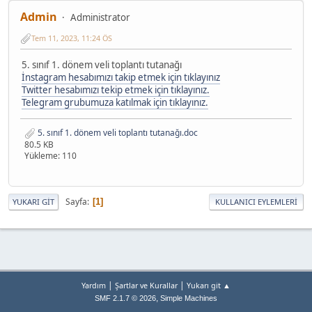
Admin
Administrator
Tem 11, 2023, 11:24 ÖS
5. sınıf 1. dönem veli toplantı tutanağı
İnstagram hesabımızı takip etmek için tıklayınız
Twitter hesabımızı tekip etmek için tıklayınız.
Telegram grubumuza katılmak için tıklayınız.
5. sınıf 1. dönem veli toplantı tutanağı.doc
80.5 KB
Yükleme: 110
Sayfa
1
YUKARI GIT
KULLANICI EYLEMLERI
|
|
Yardım
Şartlar ve Kurallar
Yukarı git ▲
,
SMF 2.1.7 © 2026
Simple Machines