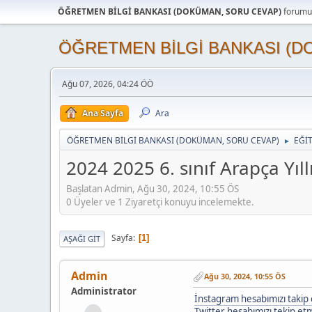
ÖĞRETMEN BİLGİ BANKASI (DOKÜMAN, SORU CEVAP)
forumun
ÖĞRETMEN BİLGİ BANKASI (D
Ağu 07, 2026, 04:24 ÖÖ
Ana Sayfa
Ara
ÖĞRETMEN BİLGİ BANKASI (DOKÜMAN, SORU CEVAP)
EĞİ
►
2024 2025 6. sınıf Arapça Yıll
Başlatan Admin, Ağu 30, 2024, 10:55 ÖS
0 Üyeler ve 1 Ziyaretçi konuyu incelemekte.
Sayfa
1
AŞAĞI GIT
Admin
Ağu 30, 2024, 10:55 ÖS
Administrator
İnstagram hesabımızı takip e
Twitter hesabımızı tekip etme