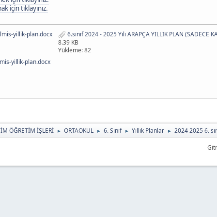
 için tıklayınız.
lmis-yillik-plan.docx
6.sınıf 2024 - 2025 Yılı ARAPÇA YILLIK PLAN (SADECE 
8.39 KB
Yükleme: 82
mis-yillik-plan.docx
TİM ÖĞRETİM İŞLERİ
ORTAOKUL
6. Sınıf
Yıllık Planlar
2024 2025 6. sın
►
►
►
►
Git