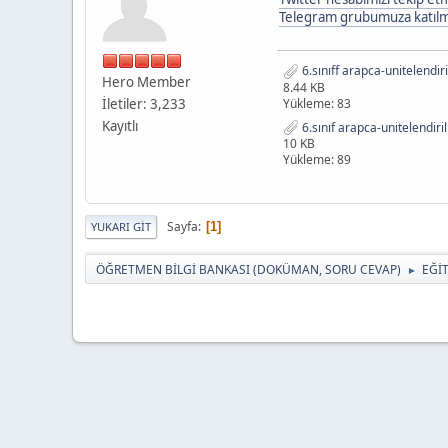
Telegram grubumuza katılmak
6.sınıff arapca-unitelendiri
Hero Member
8.44 KB
İletiler: 3,233
Yükleme: 83
Kayıtlı
6.sınıf arapca-unitelendiril
10 KB
Yükleme: 89
Sayfa
1
YUKARI GIT
ÖĞRETMEN BİLGİ BANKASI (DOKÜMAN, SORU CEVAP)
EĞİ
►