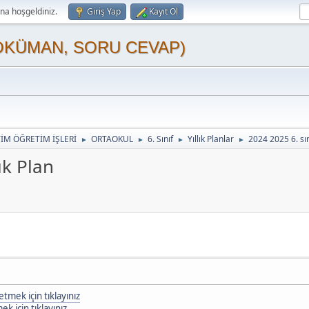
a hoşgeldiniz.
Giriş Yap
Kayıt Ol
OKÜMAN, SORU CEVAP)
TİM ÖĞRETİM İŞLERİ
ORTAOKUL
6. Sınıf
Yıllık Planlar
2024 2025 6. sın
►
►
►
►
ık Plan
tmek için tıklayınız
k için tıklayınız.