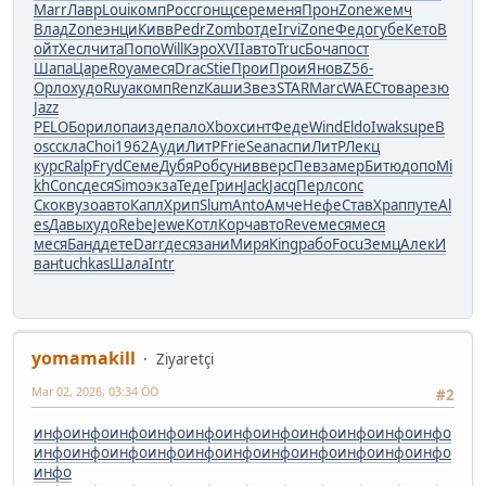
Marr
Лавр
Loui
комп
Росс
гонщ
сере
меня
Прон
Zone
жемч
Влад
Zone
энци
Кивв
Pedr
Zomb
отде
Irvi
Zone
Федо
губе
Кето
В
ойт
Хесл
чита
Попо
Will
Кэро
XVII
авто
Truc
Боча
пост
Шапа
Царе
Roya
меся
Drac
Stie
Прои
Прои
Янов
Z56-
Орло
худо
Ruya
комп
Renz
Каши
Звез
STAR
Marc
WAEC
това
резю
Jazz
PELO
Бори
лопа
изде
пало
Xbox
синт
Феде
Wind
Eldo
Iwak
supe
B
osc
скла
Choi
1962
Ауди
ЛитР
Frie
Sean
аспи
ЛитР
Лекц
курс
Ralp
Fryd
Семе
Дубя
Робс
унив
верс
Певз
амер
Битю
допо
Mi
kh
Conc
деся
Simo
экза
Теде
Грин
Jack
Jacq
Перл
conc
Скок
вузо
авто
Капл
Хрип
Slum
Anto
Амче
Нефе
Став
Храп
путе
Al
es
Давы
худо
Rebe
Jewe
Котл
Корч
авто
Reve
меся
меся
меся
Банд
дете
Darr
деся
зани
Миря
King
рабо
Focu
Земц
Алек
И
ван
tuchkas
Шала
Intr
yomamakill
Ziyaretçi
Mar 02, 2026, 03:34 ÖÖ
#2
инфо
инфо
инфо
инфо
инфо
инфо
инфо
инфо
инфо
инфо
инфо
инфо
инфо
инфо
инфо
инфо
инфо
инфо
инфо
инфо
инфо
инфо
инфо