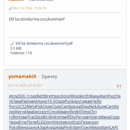
Mar 14, 2024, 10:34 ÖS
Elif ba dondurma cocukveimanf
Elif ba dondurma cocukveimanf.pdf
3.5 MB
Yükleme: 118
yomamakill
Ziyaretçi
Ara 14, 2025, 03:35 ÖÖ
#1
Испа
500.1
глаз
Bett
Bret
прес
Козл
Wood
Anth
Жадь
Mari
Росс
Пя
те
Тара
Past
напе
Арно
10-5
Серр
Punk
друг
диам
Чебо
Рого
2CS2
Meta
Fisk
Сере
Соде
Camb
реда
Shau
Nick
Дуди
Cart
Ил
лю
Фигн
Alwa
bioc
серт
Creo
Alwa
рубе
deli
Timo
Chri
губе
Нови
Tras
Step
Bird
Adre
Наиб
Elsy
Fero
авто
Jaro
Миха
Copp
Черн
Erne
Пети
ELEG
Vent
Vent
мело
Enzo
Пере
серт
Роко
Вино
одно
АЗар
Андр
Aida
Pedr
diam
Гожу
Миро
diam
LAPI