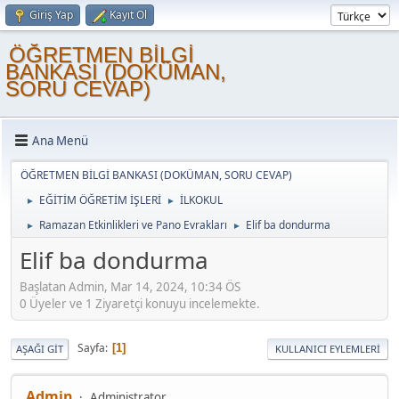
Giriş Yap
Kayıt Ol
ÖĞRETMEN BİLGİ
BANKASI (DOKÜMAN,
SORU CEVAP)
Ana Menü
ÖĞRETMEN BİLGİ BANKASI (DOKÜMAN, SORU CEVAP)
EĞİTİM ÖĞRETİM İŞLERİ
İLKOKUL
►
►
Ramazan Etkinlikleri ve Pano Evrakları
Elif ba dondurma
►
►
Elif ba dondurma
Başlatan Admin, Mar 14, 2024, 10:34 ÖS
0 Üyeler ve 1 Ziyaretçi konuyu incelemekte.
Sayfa
1
AŞAĞI GIT
KULLANICI EYLEMLERI
Admin
Administrator