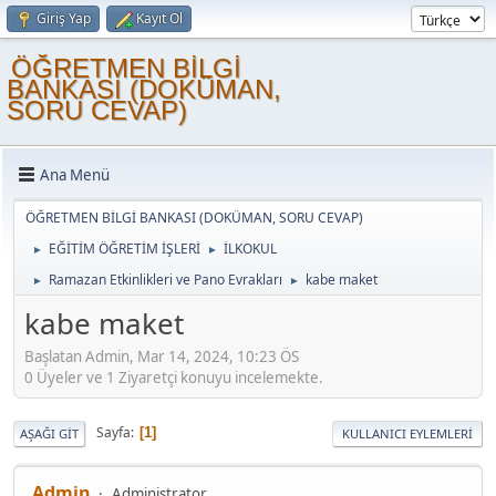
Giriş Yap
Kayıt Ol
ÖĞRETMEN BİLGİ
BANKASI (DOKÜMAN,
SORU CEVAP)
Ana Menü
ÖĞRETMEN BİLGİ BANKASI (DOKÜMAN, SORU CEVAP)
EĞİTİM ÖĞRETİM İŞLERİ
İLKOKUL
►
►
Ramazan Etkinlikleri ve Pano Evrakları
kabe maket
►
►
kabe maket
Başlatan Admin, Mar 14, 2024, 10:23 ÖS
0 Üyeler ve 1 Ziyaretçi konuyu incelemekte.
Sayfa
1
AŞAĞI GIT
KULLANICI EYLEMLERI
Admin
Administrator