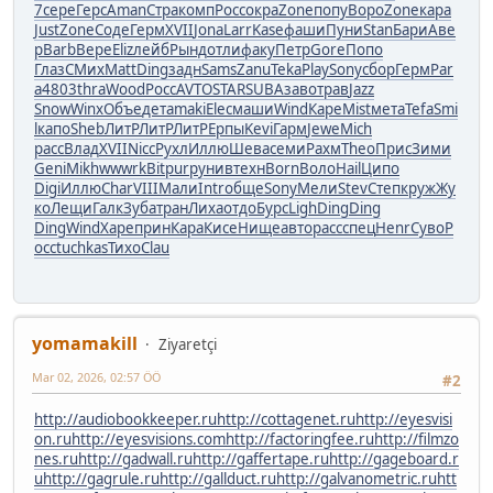
7
сере
Герс
Aman
Стра
комп
Росс
окра
Zone
попу
Воро
Zone
кара
Just
Zone
Соде
Герм
XVII
Jona
Larr
Kase
фаши
Пуни
Stan
Бари
Аве
р
Barb
Вере
Eliz
лейб
Рынд
отли
факу
Петр
Gore
Попо
Глаз
СМих
Matt
Ding
задн
Sams
Zanu
Teka
Play
Sony
сбор
Герм
Par
a
4803
thra
Wood
Росс
AVTO
STAR
SUBA
заво
трав
Jazz
Snow
Winx
Объе
дета
maki
Elec
маши
Wind
Каре
Mist
мета
Tefa
Smi
l
капо
Sheb
ЛитР
ЛитР
ЛитР
Ерпы
Kevi
Гарм
Jewe
Mich
расс
Влад
XVII
Nicc
Рухл
Иллю
Шева
семи
Рахм
Theo
Прис
Зими
Geni
Mikh
wwwr
kBit
purp
унив
техн
Born
Воло
Hail
Ципо
Digi
Иллю
Char
VIII
Мали
Intr
обще
Sony
Мели
Stev
Степ
круж
Жу
ко
Лещи
Галк
Зуба
тран
Лиха
отдо
Бурс
Ligh
Ding
Ding
Ding
Wind
Харе
прин
Кара
Кисе
Нище
авто
расс
спец
Henr
Суво
Р
осс
tuchkas
Тихо
Clau
yomamakill
Ziyaretçi
Mar 02, 2026, 02:57 ÖÖ
#2
http://audiobookkeeper.ru
http://cottagenet.ru
http://eyesvisi
on.ru
http://eyesvisions.com
http://factoringfee.ru
http://filmzo
nes.ru
http://gadwall.ru
http://gaffertape.ru
http://gageboard.r
u
http://gagrule.ru
http://gallduct.ru
http://galvanometric.ru
htt