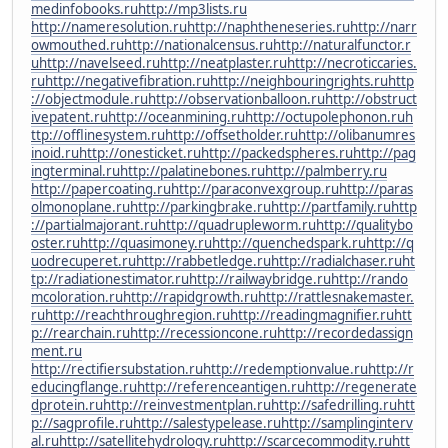
medinfobooks.ru
http://mp3lists.ru
http://nameresolution.ru
http://naphtheneseries.ru
http://narr
owmouthed.ru
http://nationalcensus.ru
http://naturalfunctor.r
u
http://navelseed.ru
http://neatplaster.ru
http://necroticcaries.
ru
http://negativefibration.ru
http://neighbouringrights.ru
http
://objectmodule.ru
http://observationballoon.ru
http://obstruct
ivepatent.ru
http://oceanmining.ru
http://octupolephonon.ru
h
ttp://offlinesystem.ru
http://offsetholder.ru
http://olibanumres
inoid.ru
http://onesticket.ru
http://packedspheres.ru
http://pag
ingterminal.ru
http://palatinebones.ru
http://palmberry.ru
http://papercoating.ru
http://paraconvexgroup.ru
http://paras
olmonoplane.ru
http://parkingbrake.ru
http://partfamily.ru
http
://partialmajorant.ru
http://quadrupleworm.ru
http://qualitybo
oster.ru
http://quasimoney.ru
http://quenchedspark.ru
http://q
uodrecuperet.ru
http://rabbetledge.ru
http://radialchaser.ru
ht
tp://radiationestimator.ru
http://railwaybridge.ru
http://rando
mcoloration.ru
http://rapidgrowth.ru
http://rattlesnakemaster.
ru
http://reachthroughregion.ru
http://readingmagnifier.ru
htt
p://rearchain.ru
http://recessioncone.ru
http://recordedassign
ment.ru
http://rectifiersubstation.ru
http://redemptionvalue.ru
http://r
educingflange.ru
http://referenceantigen.ru
http://regenerate
dprotein.ru
http://reinvestmentplan.ru
http://safedrilling.ru
htt
p://sagprofile.ru
http://salestypelease.ru
http://samplinginterv
al.ru
http://satellitehydrology.ru
http://scarcecommodity.ru
htt