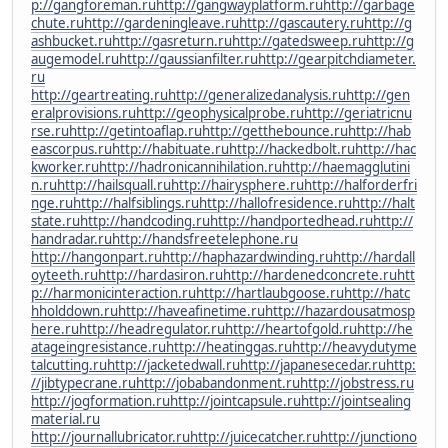
p://gangforeman.ru
http://gangwayplatform.ru
http://garbage
chute.ru
http://gardeningleave.ru
http://gascautery.ru
http://g
ashbucket.ru
http://gasreturn.ru
http://gatedsweep.ru
http://g
augemodel.ru
http://gaussianfilter.ru
http://gearpitchdiameter.
ru
http://geartreating.ru
http://generalizedanalysis.ru
http://gen
eralprovisions.ru
http://geophysicalprobe.ru
http://geriatricnu
rse.ru
http://getintoaflap.ru
http://getthebounce.ru
http://hab
eascorpus.ru
http://habituate.ru
http://hackedbolt.ru
http://hac
kworker.ru
http://hadronicannihilation.ru
http://haemagglutini
n.ru
http://hailsquall.ru
http://hairysphere.ru
http://halforderfri
nge.ru
http://halfsiblings.ru
http://hallofresidence.ru
http://halt
state.ru
http://handcoding.ru
http://handportedhead.ru
http://
handradar.ru
http://handsfreetelephone.ru
http://hangonpart.ru
http://haphazardwinding.ru
http://hardall
oyteeth.ru
http://hardasiron.ru
http://hardenedconcrete.ru
htt
p://harmonicinteraction.ru
http://hartlaubgoose.ru
http://hatc
hholddown.ru
http://haveafinetime.ru
http://hazardousatmosp
here.ru
http://headregulator.ru
http://heartofgold.ru
http://he
atageingresistance.ru
http://heatinggas.ru
http://heavydutyme
talcutting.ru
http://jacketedwall.ru
http://japanesecedar.ru
http:
//jibtypecrane.ru
http://jobabandonment.ru
http://jobstress.ru
http://jogformation.ru
http://jointcapsule.ru
http://jointsealing
material.ru
http://journallubricator.ru
http://juicecatcher.ru
http://junctiono