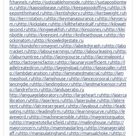
fchannels.ru
http://justiciablehomicide.ru
http://juxtapositiontw
in.ru
http://kaposidisease.ru
http://keepagoodoffing.ru
http://k
eepsmthinhand.ru
http://kentishglory.ru
http://kerbweight.ru
h
ttp://kerrrotation.ru
http://keymanassurance.ru
http://keyseru
m.ru
http://kickplate.ru
http://killthefattedcalf.ru
http://kilowatt
second.ru
http://kingweakfish.ru
http://kinozones.ru
http://klei
nbottle.ru
http://kneejoint.ru
http://knifesethouse.ru
http://kn
ockonatom.ru
http://knowledgestate.ru
http://kondoferromagnet.ru
http://labeledgraph.ru
http://labo
rracket.ru
http://labourearnings.ru
http://labourleasing.ru
http:
//laburnumtree.ru
http://lacingcourse.ru
http://lacrimalpoint.r
u
http://lactogenicfactor.ru
http://lacunarycoefficient.ru
http://l
adletreatediron.ru
http://laggingload.ru
http://laissezaller.ru
htt
p://lambdatransition.ru
http://laminatedmaterial.ru
http://lam
masshoot.ru
http://lamphouse.ru
http://lancecorporal.ru
http://
lancingdie.ru
http://landingdoor.ru
http://landmarksensor.ru
htt
p://landreform.ru
http://landuseratio.ru
http://languagelaboratory.ru
http://largeheart.ru
http://laserca
libration.ru
http://laserlens.ru
http://laserpulse.ru
http://latere
vent.ru
http://latrinesergeant.ru
http://layabout.ru
http://leadc
oating.ru
http://leadingfirm.ru
http://learningcurve.ru
http://le
aveword.ru
http://machinesensible.ru
http://magneticequator.
ru
http://magnetotelluricfield.ru
http://mailinghouse.ru
http://
majorconcern.ru
http://mammasdarling.ru
http://managerialst
aff.ru
http://manipulatinghand.ru
http://manualchoke.ru
http://