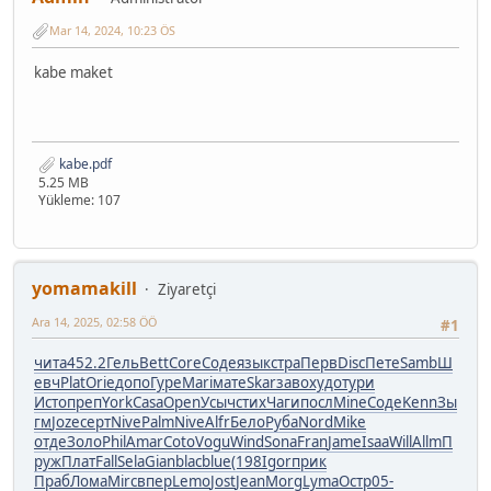
Mar 14, 2024, 10:23 ÖS
kabe maket
kabe.pdf
5.25 MB
Yükleme: 107
yomamakill
Ziyaretçi
Ara 14, 2025, 02:58 ÖÖ
#1
чита
452.2
Гель
Bett
Core
Соде
язык
стра
Перв
Disc
Пете
Samb
Ш
евч
Plat
Orie
допо
Гуре
Mari
мате
Skar
заво
худо
тури
Исто
преп
York
Casa
Open
Усыч
стих
Чаги
посл
Mine
Соде
Kenn
Зы
гм
Joze
серт
Nive
Palm
Nive
Alfr
Бело
Руба
Nord
Mike
отде
Золо
Phil
Amar
Coto
Vogu
Wind
Sona
Fran
Jame
Isaa
Will
Allm
П
руж
Плат
Fall
Sela
Gian
blac
blue
(198
Igor
прик
Праб
Лома
Mirc
впер
Lemo
Jost
Jean
Morg
Lyma
Остр
05-