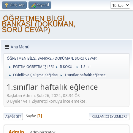
Giriş Yap
Kayıt Ol
ÖĞRETMEN BİLGİ
BANKASI (DOKÜMAN,
SORU CEVAP)
Ana Menü
ÖĞRETMEN BİLGİ BANKASI (DOKÜMAN, SORU CEVAP)
EĞİTİM ÖĞRETİM İŞLERİ
İLKOKUL
1.Sınıf
►
►
►
Etkinlik ve Çalışma Kağıtları
1.sınıflar haftalık eğlence
►
►
1.sınıflar haftalık eğlence
Başlatan Admin, Şub 26, 2024, 08:34 ÖS
0 Üyeler ve 1 Ziyaretçi konuyu incelemekte.
Sayfa
1
AŞAĞI GIT
KULLANICI EYLEMLERI
Admin
Administrator