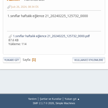
Şub 26, 2024, 08:34 ÖS
1.sınıflar haftalık eğlence 21_20240225_125732_0000
1.sınıflar haftalık eğlence 21_20240225_125732_0000.pdf
87.6 KB
Yükleme: 114
Sayfa
1
YUKARI GIT
KULLANICI EYLEMLERI
|
|
Yardım
Şartlar ve Kurallar
Yukarı git ▲
,
SMF 2.1.7 © 2026
Simple Machines