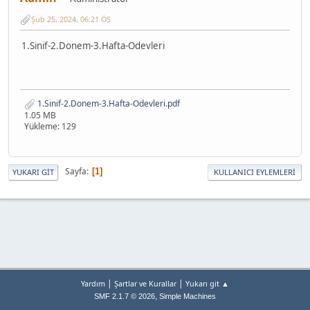
Şub 25, 2024, 06:21 ÖS
1.Sinif-2.Donem-3.Hafta-Odevleri
1.Sinif-2.Donem-3.Hafta-Odevleri.pdf
1.05 MB
Yükleme: 129
Sayfa
1
YUKARI GIT
KULLANICI EYLEMLERI
|
|
Yardım
Şartlar ve Kurallar
Yukarı git ▲
,
SMF 2.1.7 © 2026
Simple Machines