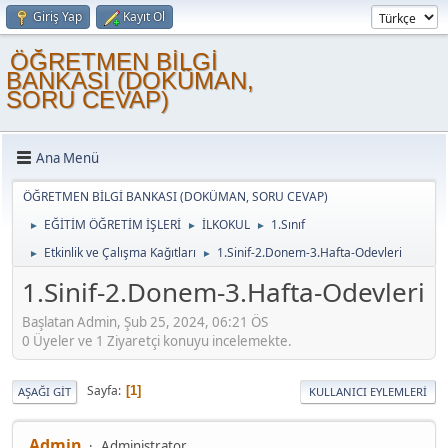
Giriş Yap
Kayıt Ol
ÖĞRETMEN BİLGİ
BANKASI (DOKÜMAN,
SORU CEVAP)
Ana Menü
ÖĞRETMEN BİLGİ BANKASI (DOKÜMAN, SORU CEVAP)
EĞİTİM ÖĞRETİM İŞLERİ
İLKOKUL
1.Sınıf
►
►
►
Etkinlik ve Çalışma Kağıtları
1.Sinif-2.Donem-3.Hafta-Odevleri
►
►
1.Sinif-2.Donem-3.Hafta-Odevleri
Başlatan Admin, Şub 25, 2024, 06:21 ÖS
0 Üyeler ve 1 Ziyaretçi konuyu incelemekte.
Sayfa
1
AŞAĞI GIT
KULLANICI EYLEMLERI
Admin
Administrator