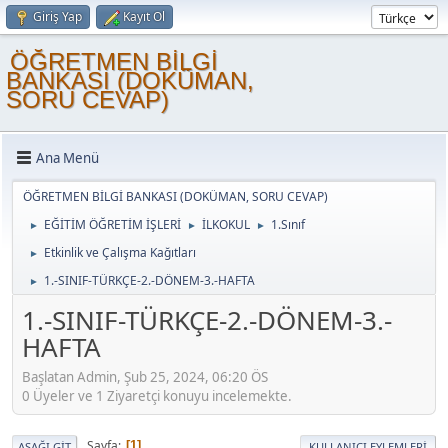
Giriş Yap
Kayıt Ol
ÖĞRETMEN BİLGİ
BANKASI (DOKÜMAN,
SORU CEVAP)
Ana Menü
ÖĞRETMEN BİLGİ BANKASI (DOKÜMAN, SORU CEVAP)
EĞİTİM ÖĞRETİM İŞLERİ
İLKOKUL
1.Sınıf
►
►
►
Etkinlik ve Çalışma Kağıtları
►
1.-SINIF-TÜRKÇE-2.-DÖNEM-3.-HAFTA
►
1.-SINIF-TÜRKÇE-2.-DÖNEM-3.-
HAFTA
Başlatan Admin, Şub 25, 2024, 06:20 ÖS
0 Üyeler ve 1 Ziyaretçi konuyu incelemekte.
Sayfa
1
AŞAĞI GIT
KULLANICI EYLEMLERI