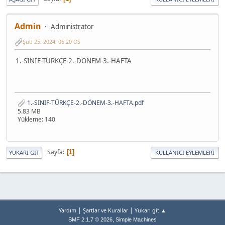
Admin
Administrator
Şub 25, 2024, 06:20 ÖS
1.-SINIF-TÜRKÇE-2.-DÖNEM-3.-HAFTA
1.-SINIF-TÜRKÇE-2.-DÖNEM-3.-HAFTA.pdf
5.83 MB
Yükleme: 140
Sayfa
1
YUKARI GIT
KULLANICI EYLEMLERI
|
|
Yardım
Şartlar ve Kurallar
Yukarı git ▲
,
SMF 2.1.7 © 2026
Simple Machines