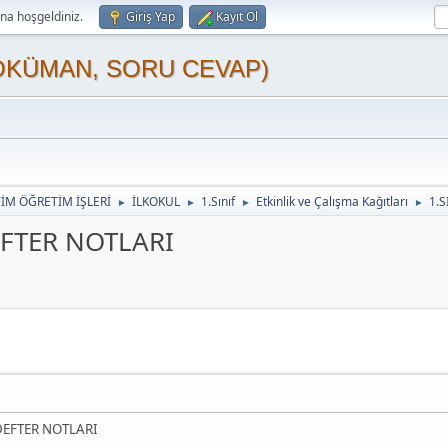
a hoşgeldiniz.
Giriş Yap
Kayıt Ol
OKÜMAN, SORU CEVAP)
TİM ÖĞRETİM İŞLERİ
İLKOKUL
1.Sınıf
Etkinlik ve Çalışma Kağıtları
1.
►
►
►
►
EFTER NOTLARI
DEFTER NOTLARI