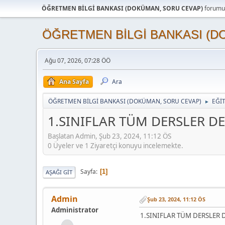
ÖĞRETMEN BİLGİ BANKASI (DOKÜMAN, SORU CEVAP)
forumun
ÖĞRETMEN BİLGİ BANKASI (D
Ağu 07, 2026, 07:28 ÖÖ
Ana Sayfa
Ara
ÖĞRETMEN BİLGİ BANKASI (DOKÜMAN, SORU CEVAP)
EĞİ
►
1.SINIFLAR TÜM DERSLER D
Başlatan Admin, Şub 23, 2024, 11:12 ÖS
0 Üyeler ve 1 Ziyaretçi konuyu incelemekte.
Sayfa
1
AŞAĞI GIT
Admin
Şub 23, 2024, 11:12 ÖS
Administrator
1.SINIFLAR TÜM DERSLER 