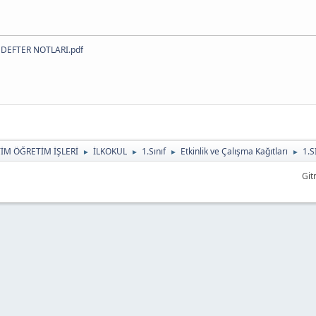
 DEFTER NOTLARI.pdf
TİM ÖĞRETİM İŞLERİ
İLKOKUL
1.Sınıf
Etkinlik ve Çalışma Kağıtları
1.
►
►
►
►
Git