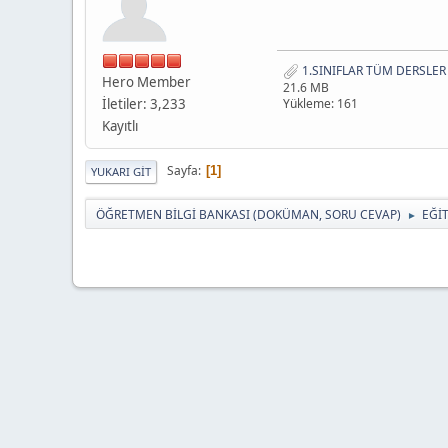
1.SINIFLAR TÜM DERSLER
Hero Member
21.6 MB
İletiler: 3,233
Yükleme: 161
Kayıtlı
Sayfa
1
YUKARI GIT
ÖĞRETMEN BİLGİ BANKASI (DOKÜMAN, SORU CEVAP)
EĞİ
►