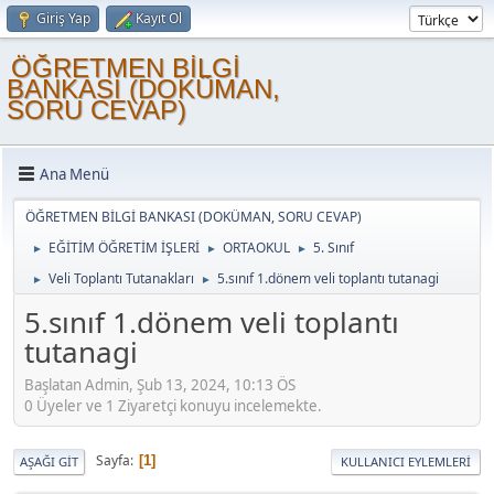
Giriş Yap
Kayıt Ol
ÖĞRETMEN BİLGİ
BANKASI (DOKÜMAN,
SORU CEVAP)
Ana Menü
ÖĞRETMEN BİLGİ BANKASI (DOKÜMAN, SORU CEVAP)
EĞİTİM ÖĞRETİM İŞLERİ
ORTAOKUL
5. Sınıf
►
►
►
Veli Toplantı Tutanakları
5.sınıf 1.dönem veli toplantı tutanagi
►
►
5.sınıf 1.dönem veli toplantı
tutanagi
Başlatan Admin, Şub 13, 2024, 10:13 ÖS
0 Üyeler ve 1 Ziyaretçi konuyu incelemekte.
Sayfa
1
AŞAĞI GIT
KULLANICI EYLEMLERI