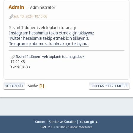
Admin
Administrator
Şub 13, 2024, 10:13 ÖS
5.sınıf 1.dönem veli toplantı tutanagi
İnstagram hesabımızı takip etmek için tıklayınız
Twitter hesabımızı tekip etmek için tıklayınız.
Telegram grubumuza katılmak için tıklayınız.
5.sınıf 1.dönem veli toplantı tutanagi.docx
17.92 KB
Yükleme: 99
Sayfa
1
YUKARI GIT
KULLANICI EYLEMLERI
|
|
Yardım
Şartlar ve Kurallar
Yukarı git ▲
,
SMF 2.1.7 © 2026
Simple Machines