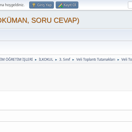
a hoşgeldiniz.
Giriş Yap
Kayıt Ol
OKÜMAN, SORU CEVAP)
TİM ÖĞRETİM İŞLERİ
İLKOKUL
3. Sınıf
Veli Toplantı Tutanakları
Veli T
►
►
►
►