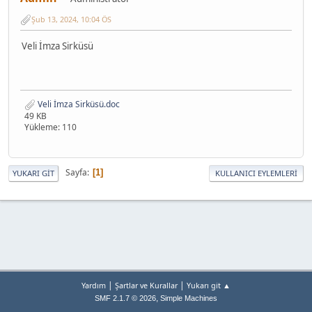
Şub 13, 2024, 10:04 ÖS
Veli İmza Sirküsü
Veli İmza Sirküsü.doc
49 KB
Yükleme: 110
Sayfa
1
YUKARI GIT
KULLANICI EYLEMLERI
|
|
Yardım
Şartlar ve Kurallar
Yukarı git ▲
,
SMF 2.1.7 © 2026
Simple Machines