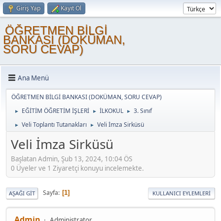
Giriş Yap
Kayıt Ol
ÖĞRETMEN BİLGİ
BANKASI (DOKÜMAN,
SORU CEVAP)
Ana Menü
ÖĞRETMEN BİLGİ BANKASI (DOKÜMAN, SORU CEVAP)
EĞİTİM ÖĞRETİM İŞLERİ
İLKOKUL
3. Sınıf
►
►
►
Veli Toplantı Tutanakları
Veli İmza Sirküsü
►
►
Veli İmza Sirküsü
Başlatan Admin, Şub 13, 2024, 10:04 ÖS
0 Üyeler ve 1 Ziyaretçi konuyu incelemekte.
Sayfa
1
AŞAĞI GIT
KULLANICI EYLEMLERI
Admin
Administrator