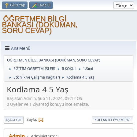
Giriş Yap
Kayıt Ol
ÖĞRETMEN BİLGİ
BANKASI (DOKÜMAN,
SORU CEVAP)
Ana Menü
ÖĞRETMEN BİLGİ BANKASI (DOKÜMAN, SORU CEVAP)
EĞİTİM ÖĞRETİM İŞLERİ
İLKOKUL
1.Sınıf
►
►
►
Etkinlik ve Çalışma Kağıtları
Kodlama 4 5 Yaş
►
►
Kodlama 4 5 Yaş
Başlatan Admin, Şub 11, 2024, 09:12 ÖS
0 Üyeler ve 1 Ziyaretçi konuyu incelemekte.
Sayfa
1
AŞAĞI GIT
KULLANICI EYLEMLERI
Admin
Administrator