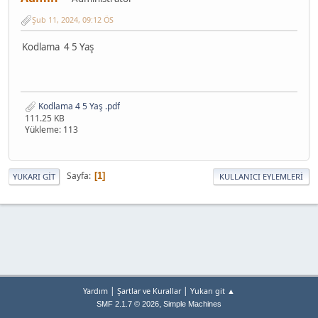
Şub 11, 2024, 09:12 ÖS
Kodlama 4 5 Yaş
Kodlama 4 5 Yaş .pdf
111.25 KB
Yükleme: 113
Sayfa
1
YUKARI GIT
KULLANICI EYLEMLERI
|
|
Yardım
Şartlar ve Kurallar
Yukarı git ▲
,
SMF 2.1.7 © 2026
Simple Machines