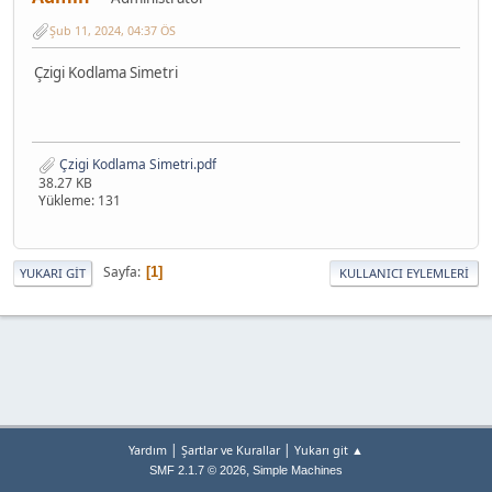
Şub 11, 2024, 04:37 ÖS
Çzigi Kodlama Simetri
Çzigi Kodlama Simetri.pdf
38.27 KB
Yükleme: 131
Sayfa
1
YUKARI GIT
KULLANICI EYLEMLERI
|
|
Yardım
Şartlar ve Kurallar
Yukarı git ▲
,
SMF 2.1.7 © 2026
Simple Machines