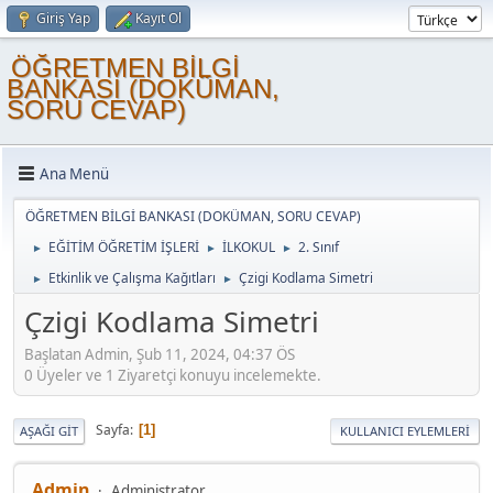
Giriş Yap
Kayıt Ol
ÖĞRETMEN BİLGİ
BANKASI (DOKÜMAN,
SORU CEVAP)
Ana Menü
ÖĞRETMEN BİLGİ BANKASI (DOKÜMAN, SORU CEVAP)
EĞİTİM ÖĞRETİM İŞLERİ
İLKOKUL
2. Sınıf
►
►
►
Etkinlik ve Çalışma Kağıtları
Çzigi Kodlama Simetri
►
►
Çzigi Kodlama Simetri
Başlatan Admin, Şub 11, 2024, 04:37 ÖS
0 Üyeler ve 1 Ziyaretçi konuyu incelemekte.
Sayfa
1
AŞAĞI GIT
KULLANICI EYLEMLERI
Admin
Administrator