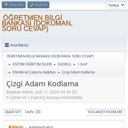
Giriş Yap
Kayıt Ol
ÖĞRETMEN BİLGİ
BANKASI (DOKÜMAN,
SORU CEVAP)
Ana Menü
ÖĞRETMEN BİLGİ BANKASI (DOKÜMAN, SORU CEVAP)
EĞİTİM ÖĞRETİM İŞLERİ
İLKOKUL
1.Sınıf
►
►
►
Etkinlik ve Çalışma Kağıtları
Çizgi Adam Kodlama
►
►
Çizgi Adam Kodlama
Başlatan Admin, Şub 11, 2024, 04:36 ÖS
0 Üyeler ve 1 Ziyaretçi konuyu incelemekte.
Sayfa
1
AŞAĞI GIT
KULLANICI EYLEMLERI
Admin
Administrator