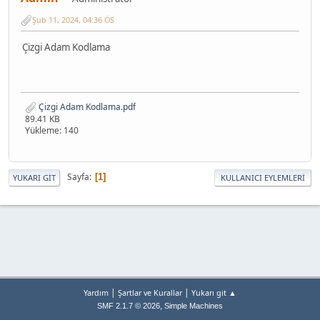
Şub 11, 2024, 04:36 ÖS
Çizgi Adam Kodlama
Çizgi Adam Kodlama.pdf
89.41 KB
Yükleme: 140
Sayfa
1
YUKARI GIT
KULLANICI EYLEMLERI
|
|
Yardım
Şartlar ve Kurallar
Yukarı git ▲
,
SMF 2.1.7 © 2026
Simple Machines