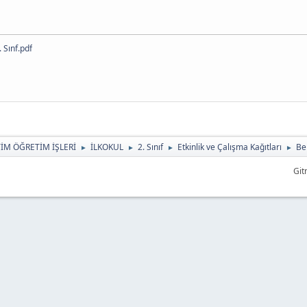
Sınf.pdf
TİM ÖĞRETİM İŞLERİ
İLKOKUL
2. Sınıf
Etkinlik ve Çalışma Kağıtları
Be
►
►
►
►
Git