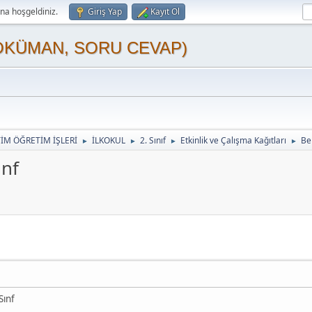
a hoşgeldiniz.
Giriş Yap
Kayıt Ol
OKÜMAN, SORU CEVAP)
TİM ÖĞRETİM İŞLERİ
İLKOKUL
2. Sınıf
Etkinlik ve Çalışma Kağıtları
Be
►
►
►
►
ınf
Sınf