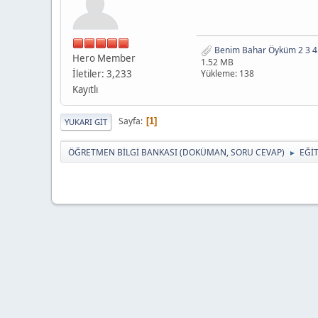
Benim Bahar Öyküm 2 3 4. 
Hero Member
1.52 MB
İletiler: 3,233
Yükleme: 138
Kayıtlı
Sayfa
1
YUKARI GIT
ÖĞRETMEN BİLGİ BANKASI (DOKÜMAN, SORU CEVAP)
EĞİ
►