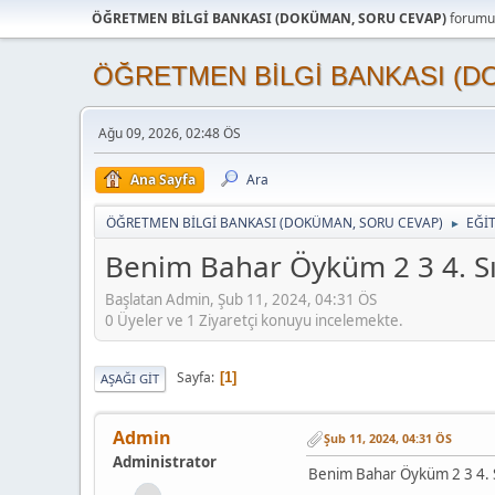
ÖĞRETMEN BİLGİ BANKASI (DOKÜMAN, SORU CEVAP)
forumun
ÖĞRETMEN BİLGİ BANKASI (D
Ağu 09, 2026, 02:48 ÖS
Ana Sayfa
Ara
ÖĞRETMEN BİLGİ BANKASI (DOKÜMAN, SORU CEVAP)
EĞİ
►
Benim Bahar Öyküm 2 3 4. S
Başlatan Admin, Şub 11, 2024, 04:31 ÖS
0 Üyeler ve 1 Ziyaretçi konuyu incelemekte.
Sayfa
1
AŞAĞI GIT
Admin
Şub 11, 2024, 04:31 ÖS
Administrator
Benim Bahar Öyküm 2 3 4. 