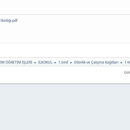
tkinliği.pdf
TİM ÖĞRETİM İŞLERİ
İLKOKUL
1.Sınıf
Etkinlik ve Çalışma Kağıtları
1 K
►
►
►
►
Git