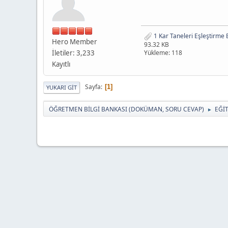
1 Kar Taneleri Eşleştirme E
Hero Member
93.32 KB
İletiler: 3,233
Yükleme: 118
Kayıtlı
Sayfa
1
YUKARI GIT
ÖĞRETMEN BİLGİ BANKASI (DOKÜMAN, SORU CEVAP)
EĞİ
►