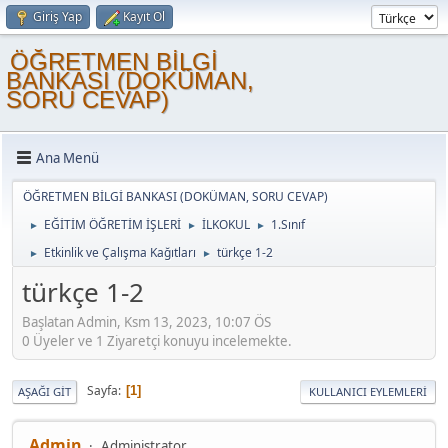
Giriş Yap
Kayıt Ol
ÖĞRETMEN BİLGİ
BANKASI (DOKÜMAN,
SORU CEVAP)
Ana Menü
ÖĞRETMEN BİLGİ BANKASI (DOKÜMAN, SORU CEVAP)
EĞİTİM ÖĞRETİM İŞLERİ
İLKOKUL
1.Sınıf
►
►
►
Etkinlik ve Çalışma Kağıtları
türkçe 1-2
►
►
türkçe 1-2
Başlatan Admin, Ksm 13, 2023, 10:07 ÖS
0 Üyeler ve 1 Ziyaretçi konuyu incelemekte.
Sayfa
1
AŞAĞI GIT
KULLANICI EYLEMLERI
Admin
Administrator