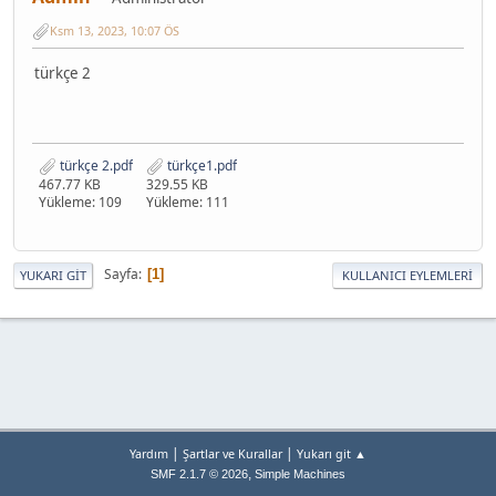
Ksm 13, 2023, 10:07 ÖS
türkçe 2
türkçe 2.pdf
türkçe1.pdf
467.77 KB
329.55 KB
Yükleme: 109
Yükleme: 111
Sayfa
1
YUKARI GIT
KULLANICI EYLEMLERI
|
|
Yardım
Şartlar ve Kurallar
Yukarı git ▲
,
SMF 2.1.7 © 2026
Simple Machines