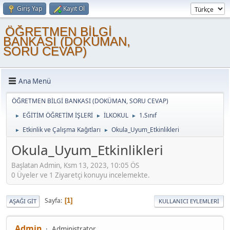
Giriş Yap
Kayıt Ol
ÖĞRETMEN BİLGİ
BANKASI (DOKÜMAN,
SORU CEVAP)
Ana Menü
ÖĞRETMEN BİLGİ BANKASI (DOKÜMAN, SORU CEVAP)
EĞİTİM ÖĞRETİM İŞLERİ
İLKOKUL
1.Sınıf
►
►
►
Etkinlik ve Çalışma Kağıtları
Okula_Uyum_Etkinlikleri
►
►
Okula_Uyum_Etkinlikleri
Başlatan Admin, Ksm 13, 2023, 10:05 ÖS
0 Üyeler ve 1 Ziyaretçi konuyu incelemekte.
Sayfa
1
AŞAĞI GIT
KULLANICI EYLEMLERI
Admin
Administrator