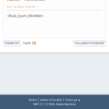
Ksm 13, 2023, 10:05 ÖS
Okula_Uyum_Etkinlikleri
Sayfa
1
YUKARI GIT
KULLANICI EYLEMLERI
|
|
Yardım
Şartlar ve Kurallar
Yukarı git ▲
,
SMF 2.1.7 © 2026
Simple Machines