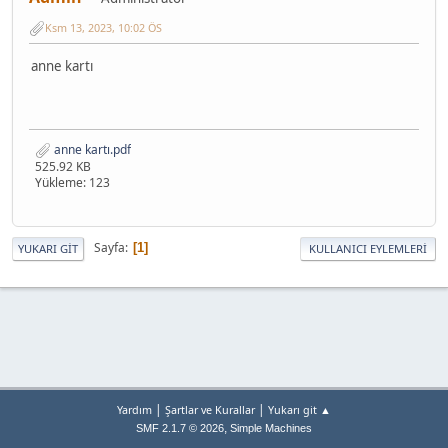
Ksm 13, 2023, 10:02 ÖS
anne kartı
anne kartı.pdf
525.92 KB
Yükleme: 123
Sayfa
1
YUKARI GIT
KULLANICI EYLEMLERI
|
|
Yardım
Şartlar ve Kurallar
Yukarı git ▲
,
SMF 2.1.7 © 2026
Simple Machines