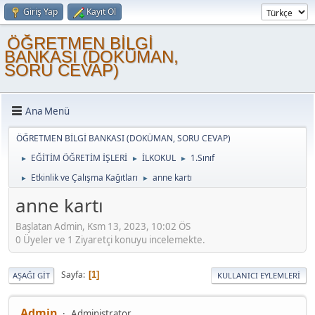
Giriş Yap
Kayıt Ol
ÖĞRETMEN BİLGİ
BANKASI (DOKÜMAN,
SORU CEVAP)
Ana Menü
ÖĞRETMEN BİLGİ BANKASI (DOKÜMAN, SORU CEVAP)
EĞİTİM ÖĞRETİM İŞLERİ
İLKOKUL
1.Sınıf
►
►
►
Etkinlik ve Çalışma Kağıtları
anne kartı
►
►
anne kartı
Başlatan Admin, Ksm 13, 2023, 10:02 ÖS
0 Üyeler ve 1 Ziyaretçi konuyu incelemekte.
Sayfa
1
AŞAĞI GIT
KULLANICI EYLEMLERI
Admin
Administrator