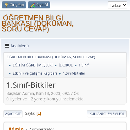
Giriş Yap
Kayıt Ol
ÖĞRETMEN BİLGİ
BANKASI (DOKÜMAN,
SORU CEVAP)
Ana Menü
ÖĞRETMEN BİLGİ BANKASI (DOKÜMAN, SORU CEVAP)
EĞİTİM ÖĞRETİM İŞLERİ
İLKOKUL
1.Sınıf
►
►
►
Etkinlik ve Çalışma Kağıtları
1.Sınıf-Bitkiler
►
►
1.Sınıf-Bitkiler
Başlatan Admin, Ksm 13, 2023, 09:57 ÖS
0 Üyeler ve 1 Ziyaretçi konuyu incelemekte.
Sayfa
1
AŞAĞI GIT
KULLANICI EYLEMLERI
Admin
Administrator