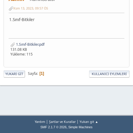
Ksm 13, 2023, 09:57 ÖS
1.Sınıf-Bitkiler
1.Sınıf-Bitkiler.pdf
131.08 KB
Yükleme: 115
Sayfa
1
YUKARI GIT
KULLANICI EYLEMLERI
|
|
Yardım
Şartlar ve Kurallar
Yukarı git ▲
,
SMF 2.1.7 © 2026
Simple Machines