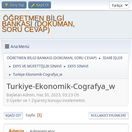
Giriş Yap
Kayıt Ol
ÖĞRETMEN BİLGİ
BANKASI (DOKÜMAN,
SORU CEVAP)
Ana Menü
ÖĞRETMEN BİLGİ BANKASI (DOKÜMAN, SORU CEVAP)
İDARİ İŞLER
►
EKYS VE MÜFETTİŞLİK SINAVI
EKYS SINAVI
►
►
Turkiye-Ekonomik-Cografya_w
►
Turkiye-Ekonomik-Cografya_w
Başlatan Admin, Haz 30, 2023, 03:23 ÖS
0 Üyeler ve 1 Ziyaretçi konuyu incelemekte.
Sayfa
1
AŞAĞI GIT
KULLANICI EYLEMLERI
Admin
Administrator