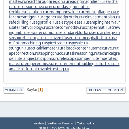
master.ru
reachthroughregion.ru
readingmagnifier.ru
rearchai
n.ru
recessioncone.ru
recordedassignment.ru
rectifiersubstation.ru
redemptionvalue.ru
reducingflange.ru
re
ferenceantigen.ru
regeneratedprotein.ru
reinvestmentplan.ru
safedrilling.ru
sagprofile.ru
salestypelease.ru
samplinginterval.r
u
satellitehydrology.ru
scarcecommodity.ru
scrapermat.ru
screw
ingunit.ru
seawaterpump.ru
secondaryblock.ru
secularclergy.ru
seismicefficiency.ru
selectivediffuser.ru
semiasphalticflux.ru
se
mifinishmachining.ru
spicetrade.ru
spysale.ru
stungun.ru
tacticaldiameter.ru
tailstockcenter.ru
tamecurve.ru
t
apecorrection.ru
tappingchuck.ru
taskreasoning.ru
technicalgra
de.ru
telangiectaticlipoma.ru
telescopicdamper.ru
temperatecli
mate.ru
temperedmeasure.ru
tenementbuilding.ru
tuchkas
ultr
amaficrock.ru
ultraviolettesting.ru
Sayfa
1
YUKARI GIT
KULLANICI EYLEMLERI
|
|
Yardım
Şartlar ve Kurallar
Yukarı git ▲
,
SMF 2.1.7 © 2026
Simple Machines