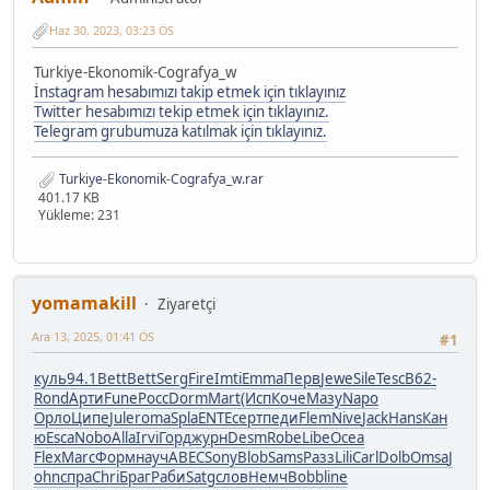
Haz 30, 2023, 03:23 ÖS
Turkiye-Ekonomik-Cografya_w
İnstagram hesabımızı takip etmek için tıklayınız
Twitter hesabımızı tekip etmek için tıklayınız.
Telegram grubumuza katılmak için tıklayınız.
Turkiye-Ekonomik-Cografya_w.rar
401.17 KB
Yükleme: 231
yomamakill
Ziyaretçi
Ara 13, 2025, 01:41 ÖS
#1
куль
94.1
Bett
Bett
Serg
Fire
Imti
Emma
Перв
Jewe
Sile
Tesc
B62-
Rond
Арти
Fune
Росс
Dorm
Mart
(Исп
Коче
Мазу
Napo
Орло
Ципе
Jule
roma
Spla
ENTE
серт
педи
Flem
Nive
Jack
Hans
Кан
ю
Esca
Nobo
Alla
Irvi
Горд
журн
Desm
Robe
Libe
Ocea
Flex
Marc
Форм
науч
ABEC
Sony
Blob
Sams
Разз
Lili
Carl
Dolb
Omsa
J
ohn
спра
Chri
Браг
Раби
Satg
слов
Немч
Bobb
line