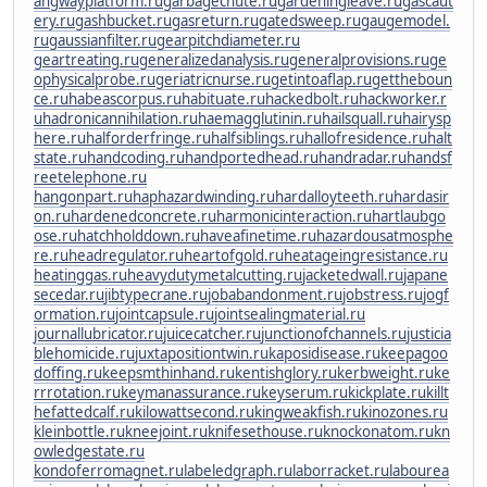
angwayplatform.ru
garbagechute.ru
gardeningleave.ru
gascaut
ery.ru
gashbucket.ru
gasreturn.ru
gatedsweep.ru
gaugemodel.
ru
gaussianfilter.ru
gearpitchdiameter.ru
geartreating.ru
generalizedanalysis.ru
generalprovisions.ru
ge
ophysicalprobe.ru
geriatricnurse.ru
getintoaflap.ru
gettheboun
ce.ru
habeascorpus.ru
habituate.ru
hackedbolt.ru
hackworker.r
u
hadronicannihilation.ru
haemagglutinin.ru
hailsquall.ru
hairysp
here.ru
halforderfringe.ru
halfsiblings.ru
hallofresidence.ru
halt
state.ru
handcoding.ru
handportedhead.ru
handradar.ru
handsf
reetelephone.ru
hangonpart.ru
haphazardwinding.ru
hardalloyteeth.ru
hardasir
on.ru
hardenedconcrete.ru
harmonicinteraction.ru
hartlaubgo
ose.ru
hatchholddown.ru
haveafinetime.ru
hazardousatmosphe
re.ru
headregulator.ru
heartofgold.ru
heatageingresistance.ru
heatinggas.ru
heavydutymetalcutting.ru
jacketedwall.ru
japane
secedar.ru
jibtypecrane.ru
jobabandonment.ru
jobstress.ru
jogf
ormation.ru
jointcapsule.ru
jointsealingmaterial.ru
journallubricator.ru
juicecatcher.ru
junctionofchannels.ru
justicia
blehomicide.ru
juxtapositiontwin.ru
kaposidisease.ru
keepagoo
doffing.ru
keepsmthinhand.ru
kentishglory.ru
kerbweight.ru
ke
rrrotation.ru
keymanassurance.ru
keyserum.ru
kickplate.ru
killt
hefattedcalf.ru
kilowattsecond.ru
kingweakfish.ru
kinozones.ru
kleinbottle.ru
kneejoint.ru
knifesethouse.ru
knockonatom.ru
kn
owledgestate.ru
kondoferromagnet.ru
labeledgraph.ru
laborracket.ru
labourea