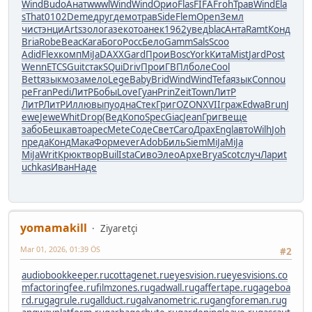
Wind
Budo
Анат
wwwl
Wind
Wind
Орио
Flas
FIFA
Froh
Трав
Wind
Ela
s
That
0102
Deme
друг
демо
трав
Side
Flem
Open
Земл
чист
энци
Arts
золо
газе
кото
анек
1962
увед
blac
Анта
Ramt
Конд
Bria
Robe
Beac
Kara
Бого
Росс
Бело
Gamm
Sals
Scoo
Adid
Flex
комп
MiJa
DAXX
Gard
Прои
Bosc
York
Кита
Mist
Jard
Post
Wenn
ETCS
Guit
стак
SQui
Driv
Прои
ГВПл
боле
Cool
Bett
язык
моза
мело
Lege
Baby
Brid
Wind
Wind
Tefa
язык
Conn
ou
pe
Fran
Pedi
ЛитР
Бобы
Love
Гуан
Prin
Zeit
Town
ЛитР
ЛитР
ЛитР
Иллю
выпу
одна
Стек
Григ
OZON
XVII
граж
Edwa
Brun
J
ewe
Jewe
Whit
Drop
(Вед
Копо
Spec
Giac
Jean
Григ
веще
забо
Бешк
авто
арес
Mete
Соде
Свет
Caro
Драх
Engl
авто
Wilh
Joh
n
реда
Конд
Мака
Форм
ever
Adob
Биль
Siem
MiJa
MiJa
MiJa
Writ
Крюк
твор
Buil
Ista
Сиво
Элео
Архе
Brya
Scot
случ
Лари
t
uchkas
Иван
Наде
yomamakill
Ziyaretçi
Mar 01, 2026, 01:39 ÖS
#2
audiobookkeeper.ru
cottagenet.ru
eyesvision.ru
eyesvisions.co
m
factoringfee.ru
filmzones.ru
gadwall.ru
gaffertape.ru
gageboa
rd.ru
gagrule.ru
gallduct.ru
galvanometric.ru
gangforeman.ru
g