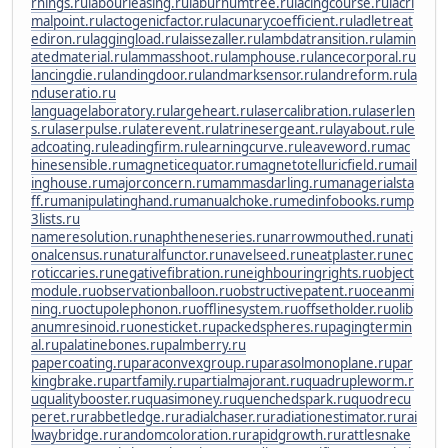
rnings.ru
labourleasing.ru
laburnumtree.ru
lacingcourse.ru
lacri
malpoint.ru
lactogenicfactor.ru
lacunarycoefficient.ru
ladletreat
ediron.ru
laggingload.ru
laissezaller.ru
lambdatransition.ru
lamin
atedmaterial.ru
lammasshoot.ru
lamphouse.ru
lancecorporal.ru
lancingdie.ru
landingdoor.ru
landmarksensor.ru
landreform.ru
la
nduseratio.ru
languagelaboratory.ru
largeheart.ru
lasercalibration.ru
laserlen
s.ru
laserpulse.ru
laterevent.ru
latrinesergeant.ru
layabout.ru
le
adcoating.ru
leadingfirm.ru
learningcurve.ru
leaveword.ru
mac
hinesensible.ru
magneticequator.ru
magnetotelluricfield.ru
mail
inghouse.ru
majorconcern.ru
mammasdarling.ru
managerialsta
ff.ru
manipulatinghand.ru
manualchoke.ru
medinfobooks.ru
mp
3lists.ru
nameresolution.ru
naphtheneseries.ru
narrowmouthed.ru
nati
onalcensus.ru
naturalfunctor.ru
navelseed.ru
neatplaster.ru
nec
roticcaries.ru
negativefibration.ru
neighbouringrights.ru
object
module.ru
observationballoon.ru
obstructivepatent.ru
oceanmi
ning.ru
octupolephonon.ru
offlinesystem.ru
offsetholder.ru
olib
anumresinoid.ru
onesticket.ru
packedspheres.ru
pagingtermin
al.ru
palatinebones.ru
palmberry.ru
papercoating.ru
paraconvexgroup.ru
parasolmonoplane.ru
par
kingbrake.ru
partfamily.ru
partialmajorant.ru
quadrupleworm.r
u
qualitybooster.ru
quasimoney.ru
quenchedspark.ru
quodrecu
peret.ru
rabbetledge.ru
radialchaser.ru
radiationestimator.ru
rai
lwaybridge.ru
randomcoloration.ru
rapidgrowth.ru
rattlesnake