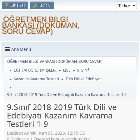
Giriş Yap
Kayıt Ol
ÖĞRETMEN BİLGİ
BANKASI (DOKÜMAN,
SORU CEVAP)
Ana Menü
ÖĞRETMEN BİLGİ BANKASI (DOKÜMAN, SORU CEVAP)
EĞİTİM ÖĞRETİM İŞLERİ
LİSE
9. Sınıf
►
►
►
Kazanım Kavrama Testleri
Türk Dili ve Edebiyatı
►
►
►
9.Sınıf 2018 2019 Türk Dili ve Edebiyatı Kazanım Kavrama Testleri 1 9
9.Sınıf 2018 2019 Türk Dili ve
Edebiyatı Kazanım Kavrama
Testleri 1 9
Başlatan Admin, Ksm 05, 2023, 12:15 ÖS
0 Üyeler ve 1 Ziyaretçi konuyu incelemekte.