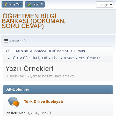
Giriş Yap
Kayıt Ol
ÖĞRETMEN BİLGİ
BANKASI (DOKÜMAN,
SORU CEVAP)
Ana Menü
ÖĞRETMEN BİLGİ BANKASI (DOKÜMAN, SORU CEVAP)
EĞİTİM ÖĞRETİM İŞLERİ
LİSE
9. Sınıf
Yazılı Örnekleri
►
►
►
►
Yazılı Örnekleri
0 Üyeler ve 1 Ziyaretçi bölümü incelemekte.
Alt-Bölümler
Türk Dili ve Edebiyatı
Son ileti:
Mar 01, 2026, 07:26 ÖS