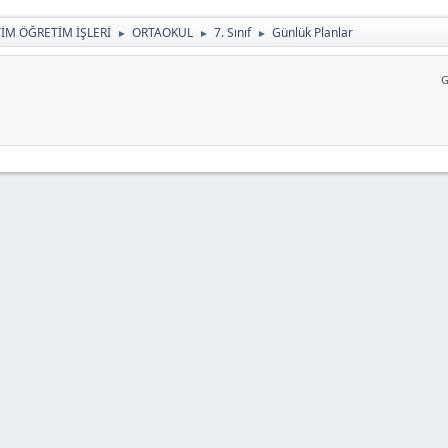
TİM ÖĞRETİM İŞLERİ
ORTAOKUL
7. Sınıf
Günlük Planlar
►
►
►
G