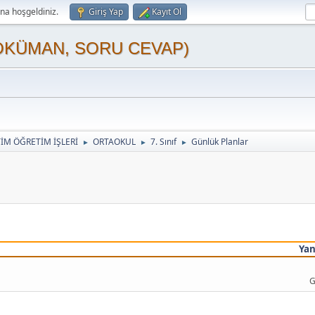
a hoşgeldiniz.
Giriş Yap
Kayıt Ol
OKÜMAN, SORU CEVAP)
TİM ÖĞRETİM İŞLERİ
ORTAOKUL
7. Sınıf
Günlük Planlar
►
►
►
Yan
G