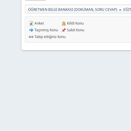
ÖĞRETMEN BİLGİ BANKASI (DOKÜMAN, SORU CEVAP)
EĞİ
►
Anket
Kilitli Konu
Taşınmış Konu
Sabit Konu
Takip ettiğiniz konu