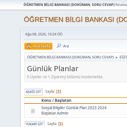
ÖĞRETMEN BİLGİ BANKASI (DOKÜMAN, SORU CEVAP)
forumun
ÖĞRETMEN BİLGİ BANKASI (D
Ağu 08, 2026, 10:24 ÖÖ
Ana Sayfa
Ara
ÖĞRETMEN BİLGİ BANKASI (DOKÜMAN, SORU CEVAP)
EĞİ
►
Günlük Planlar
0 Üyeler ve 1 Ziyaretçi bölümü incelemekte.
Sayfa
1
AŞAĞI GIT
Konu
/
Başlatan
Sosyal Bilgiler Günlük Plan 2023 2024
Başlatan
Admin
Sayfa
1
YUKARI GIT