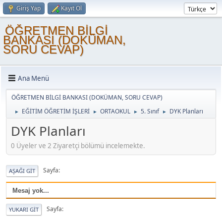
Giriş Yap
Kayıt Ol
ÖĞRETMEN BİLGİ
BANKASI (DOKÜMAN,
SORU CEVAP)
Ana Menü
ÖĞRETMEN BİLGİ BANKASI (DOKÜMAN, SORU CEVAP)
EĞİTİM ÖĞRETİM İŞLERİ
ORTAOKUL
5. Sınıf
DYK Planları
►
►
►
►
DYK Planları
0 Üyeler ve 2 Ziyaretçi bölümü incelemekte.
Sayfa
AŞAĞI GIT
Mesaj yok...
Sayfa
YUKARI GIT