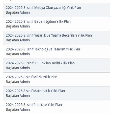
2024 2025 8. sınıf Medya Okuryazarlığı Yıllık Plan
Başlatan
Admin
2024 2025 8. sınıf Beden Eğitimi Yıllık Plan
Başlatan
Admin
2024 2025 8. sınıf Yazarlık ve Yazma Becerileri Yıllık Plan
Başlatan
Admin
2024 2025 8. sınıf Teknoloji ve Tasarım Yıllık Plan
Başlatan
Admin
2024 2025 8. sınıf T.C. İnkılap Tarihi Yıllık Plan
Başlatan
Admin
2024 2025 8 sınıf Müzik Yıllık Plan
Başlatan
Admin
2024 2025 8 sınıf Matematik Yıllık Plan
Başlatan
Admin
2024 2025 8. sınıf İngilizce Yıllık Plan
Başlatan
Admin