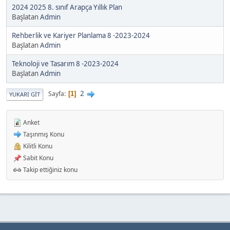
2024 2025 8. sınıf Arapça Yıllık Plan
Başlatan
Admin
Rehberlik ve Kariyer Planlama 8 -2023-2024
Başlatan
Admin
Teknoloji ve Tasarım 8 -2023-2024
Başlatan
Admin
2
Sayfa
1
YUKARI GIT
Anket
Taşınmış Konu
Kilitli Konu
Sabit Konu
Takip ettiğiniz konu