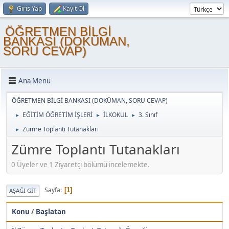
Giriş Yap
Kayıt Ol
ÖĞRETMEN BİLGİ
BANKASI (DOKÜMAN,
SORU CEVAP)
Ana Menü
ÖĞRETMEN BİLGİ BANKASI (DOKÜMAN, SORU CEVAP)
EĞİTİM ÖĞRETİM İŞLERİ
İLKOKUL
3. Sınıf
►
►
►
Zümre Toplantı Tutanakları
►
Zümre Toplantı Tutanakları
0 Üyeler ve 1 Ziyaretçi bölümü incelemekte.
Sayfa
1
AŞAĞI GIT
Konu
/
Başlatan