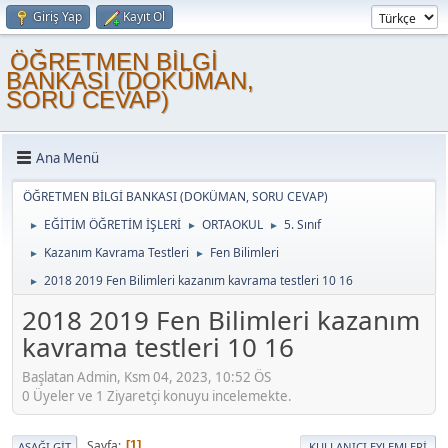
Giriş Yap
Kayıt Ol
ÖĞRETMEN BİLGİ
BANKASI (DOKÜMAN,
SORU CEVAP)
Ana Menü
ÖĞRETMEN BİLGİ BANKASI (DOKÜMAN, SORU CEVAP)
EĞİTİM ÖĞRETİM İŞLERİ
ORTAOKUL
5. Sınıf
►
►
►
Kazanım Kavrama Testleri
Fen Bilimleri
►
►
2018 2019 Fen Bilimleri kazanım kavrama testleri 10 16
►
2018 2019 Fen Bilimleri kazanım
kavrama testleri 10 16
Başlatan Admin, Ksm 04, 2023, 10:52 ÖS
0 Üyeler ve 1 Ziyaretçi konuyu incelemekte.
Sayfa
1
AŞAĞI GIT
KULLANICI EYLEMLERI