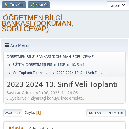
Giriş Yap
Kayıt Ol
ÖĞRETMEN BİLGİ
BANKASI (DOKÜMAN,
SORU CEVAP)
Ana Menü
ÖĞRETMEN BİLGİ BANKASI (DOKÜMAN, SORU CEVAP)
EĞİTİM ÖĞRETİM İŞLERİ
LİSE
10. Sınıf
►
►
►
Veli Toplantı Tutanakları
2023 2024 10. Sınıf Veli Toplantı
►
►
2023 2024 10. Sınıf Veli Toplantı
Başlatan Admin, Ağu 06, 2023, 11:26 ÖS
0 Üyeler ve 1 Ziyaretçi konuyu incelemekte.
Sayfa
1
AŞAĞI GIT
KULLANICI EYLEMLERI
Admin
Administrator