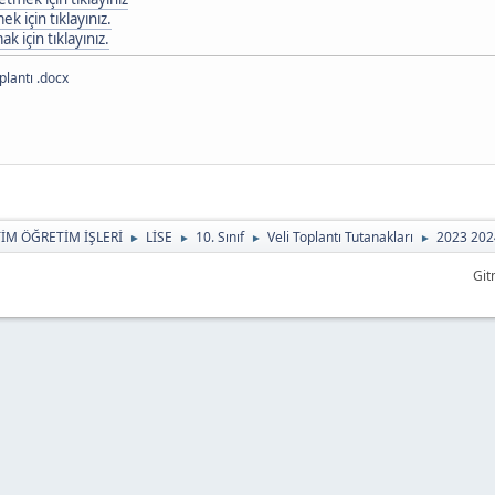
k için tıklayınız.
 için tıklayınız.
plantı .docx
TİM ÖĞRETİM İŞLERİ
LİSE
10. Sınıf
Veli Toplantı Tutanakları
2023 2024
►
►
►
►
Git