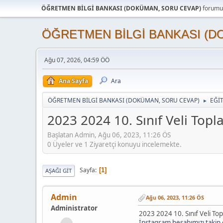
ÖĞRETMEN BİLGİ BANKASI (DOKÜMAN, SORU CEVAP)
forumun
ÖĞRETMEN BİLGİ BANKASI (D
Ağu 07, 2026, 04:59 ÖÖ
Ana Sayfa
Ara
ÖĞRETMEN BİLGİ BANKASI (DOKÜMAN, SORU CEVAP)
EĞİ
►
2023 2024 10. Sınıf Veli Topla
Başlatan Admin, Ağu 06, 2023, 11:26 ÖS
0 Üyeler ve 1 Ziyaretçi konuyu incelemekte.
Sayfa
1
AŞAĞI GIT
Admin
Ağu 06, 2023, 11:26 ÖS
Administrator
2023 2024 10. Sınıf Veli Top
İnstagram hesabımızı takip e