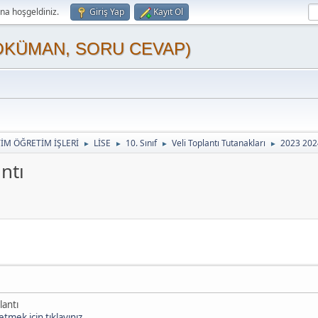
a hoşgeldiniz.
Giriş Yap
Kayıt Ol
OKÜMAN, SORU CEVAP)
TİM ÖĞRETİM İŞLERİ
LİSE
10. Sınıf
Veli Toplantı Tutanakları
2023 2024
►
►
►
►
ntı
lantı
tmek için tıklayınız