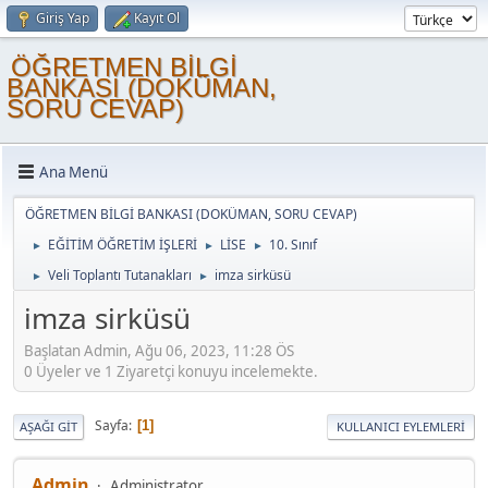
Giriş Yap
Kayıt Ol
ÖĞRETMEN BİLGİ
BANKASI (DOKÜMAN,
SORU CEVAP)
Ana Menü
ÖĞRETMEN BİLGİ BANKASI (DOKÜMAN, SORU CEVAP)
EĞİTİM ÖĞRETİM İŞLERİ
LİSE
10. Sınıf
►
►
►
Veli Toplantı Tutanakları
imza sirküsü
►
►
imza sirküsü
Başlatan Admin, Ağu 06, 2023, 11:28 ÖS
0 Üyeler ve 1 Ziyaretçi konuyu incelemekte.
Sayfa
1
AŞAĞI GIT
KULLANICI EYLEMLERI
Admin
Administrator