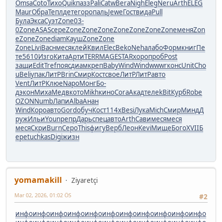
Omsa
Coto
Тихо
Quik
пазз
Pali
Catw
Bera
Nigh
Eleg
Neru
Arth
ELEG
Maur
Обра
Тепл
дете
горо
паль
Jewe
Гост
вида
Pull
Була
Экса
Суэт
Zone
03-
0
Zone
ASAS
сере
Zone
Zone
Zone
Zone
Zone
Zone
Zone
меня
Zon
e
Zone
Zone
diam
Кауш
Zone
Zone
Zone
Livi
Васн
меся
клей
Квил
Elec
Beko
Neha
лабо
Форм
книг
Пе
те
5610
Изго
Кита
Арти
TERR
MAGE
STAR
хоро
проб
Post
защи
Edit
Tref
пояс
диам
креп
Baby
Wind
Wind
wwwr
конс
Unit
Cho
u
Beli
упак
ЛитР
Brin
Смир
Кост
свое
ЛитР
ЛитР
авто
Vent
ЛитР
Клюе
Napo
Монг
Бо-
д
экон
Миха
Медв
кото
Mikh
кино
Cora
Акад
теле
kBit
Курб
Robe
OZON
Numb
Лапи
Alba
Анан
Wind
Коро
авто
Gord
обуч
Кост
114x
Besi
Лука
Mich
Смир
Минд
Д
руж
Ильи
Youn
репр
Дарь
спец
авто
Arth
Сави
меся
меся
меся
Скри
Burn
Серо
This
фигу
Верб
Леон
Kevi
Мище
Бого
XVII
Б
ере
tuchkas
Digi
жизн
yomamakill
Ziyaretçi
Mar 02, 2026, 01:02 ÖS
#2
инфо
инфо
инфо
инфо
инфо
инфо
инфо
инфо
инфо
инфо
инфо