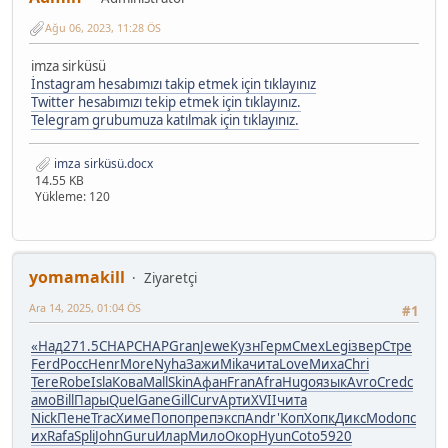
Ağu 06, 2023, 11:28 ÖS
imza sirküsü
İnstagram hesabımızı takip etmek için tıklayınız
Twitter hesabımızı tekip etmek için tıklayınız.
Telegram grubumuza katılmak için tıklayınız.
imza sirküsü.docx
14.55 KB
Yükleme: 120
yomamakill
Ziyaretçi
Ara 14, 2025, 01:04 ÖS
#1
«Над
271.5
CHAP
CHAP
Gran
Jewe
Кузн
Герм
Смех
Legi
звер
Стре
Ferd
Росс
Henr
More
Nyha
Зажи
Mika
чита
Love
Миха
Chri
Tere
Robe
Isla
Кова
Mall
Skin
Афан
Fran
Afra
Hugo
язык
Avro
Cred
с
амо
Bill
Пары
Quel
Gane
Gill
Curv
Арти
XVII
чита
Nick
Пене
Trac
Химе
Попо
преп
эксп
Andr
'Коп
Хопк
Дикс
Modo
пс
их
Rafa
Spli
John
Guru
Илар
Мило
Окор
Hyun
Coto
5920