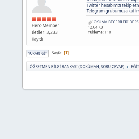
Twitter hesabımızı tekip etme
Telegram grubumuza katılmak
OKUMA BECERİLERİ DERSİ
Hero Member
12.64 KB
İletiler: 3,233
Yükleme: 110
Kayıtlı
Sayfa
1
YUKARI GIT
ÖĞRETMEN BİLGİ BANKASI (DOKÜMAN, SORU CEVAP)
EĞİ
►