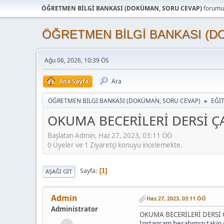
ÖĞRETMEN BİLGİ BANKASI (DOKÜMAN, SORU CEVAP)
forumun
ÖĞRETMEN BİLGİ BANKASI (D
Ağu 06, 2026, 10:39 ÖS
Ana Sayfa
Ara
ÖĞRETMEN BİLGİ BANKASI (DOKÜMAN, SORU CEVAP)
EĞİ
►
OKUMA BECERİLERİ DERSİ Ç
Başlatan Admin, Haz 27, 2023, 03:11 ÖÖ
0 Üyeler ve 1 Ziyaretçi konuyu incelemekte.
Sayfa
1
AŞAĞI GIT
Admin
Haz 27, 2023, 03:11 ÖÖ
Administrator
OKUMA BECERİLERİ DERSİ
İnstagram hesabımızı takip e