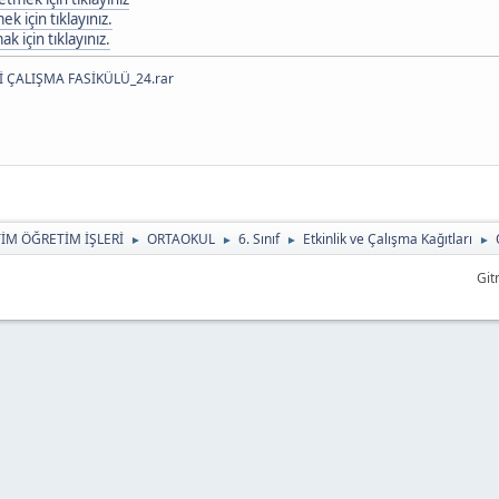
k için tıklayınız.
 için tıklayınız.
 ÇALIŞMA FASİKÜLÜ_24.rar
TİM ÖĞRETİM İŞLERİ
ORTAOKUL
6. Sınıf
Etkinlik ve Çalışma Kağıtları
►
►
►
►
Git