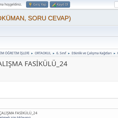
a hoşgeldiniz.
Giriş Yap
Kayıt Ol
OKÜMAN, SORU CEVAP)
TİM ÖĞRETİM İŞLERİ
ORTAOKUL
6. Sınıf
Etkinlik ve Çalışma Kağıtları
►
►
►
►
ALIŞMA FASİKÜLÜ_24
 ÇALIŞMA FASİKÜLÜ_24
tmek için tıklayınız